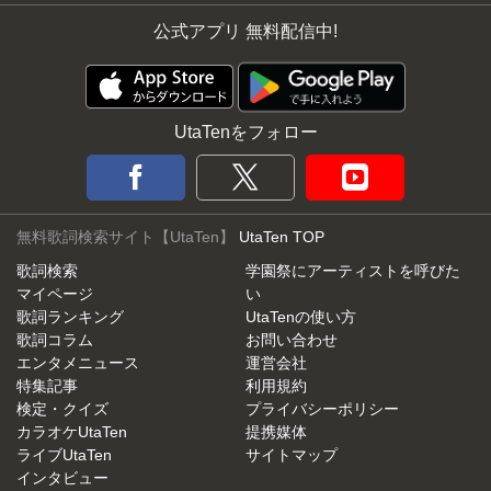
公式アプリ 無料配信中!
UtaTenをフォロー
無料歌詞検索サイト【UtaTen】
UtaTen TOP
歌詞検索
学園祭にアーティストを呼びた
マイページ
い
歌詞ランキング
UtaTenの使い方
歌詞コラム
お問い合わせ
エンタメニュース
運営会社
特集記事
利用規約
検定・クイズ
プライバシーポリシー
カラオケUtaTen
提携媒体
ライブUtaTen
サイトマップ
インタビュー