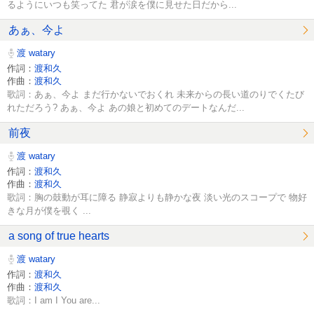
るようにいつも笑ってた 君が涙を僕に見せた日だから...
あぁ、今よ
渡 watary
作詞：
渡和久
作曲：
渡和久
歌詞：あぁ、今よ まだ行かないでおくれ 未来からの長い道のりでくたび
れただろう? あぁ、今よ あの娘と初めてのデートなんだ...
前夜
渡 watary
作詞：
渡和久
作曲：
渡和久
歌詞：胸の鼓動が耳に障る 静寂よりも静かな夜 淡い光のスコープで 物好
きな月が僕を覗く ...
a song of true hearts
渡 watary
作詞：
渡和久
作曲：
渡和久
歌詞：I am I You are...