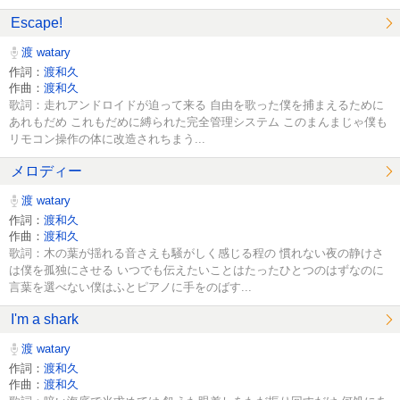
Escape!
渡 watary
作詞：
渡和久
作曲：
渡和久
歌詞：走れアンドロイドが迫って来る 自由を歌った僕を捕まえるために
あれもだめ これもだめに縛られた完全管理システム このまんまじゃ僕も
リモコン操作の体に改造されちまう...
メロディー
渡 watary
作詞：
渡和久
作曲：
渡和久
歌詞：木の葉が揺れる音さえも騒がしく感じる程の 慣れない夜の静けさ
は僕を孤独にさせる いつでも伝えたいことはたったひとつのはずなのに
言葉を選べない僕はふとピアノに手をのばす...
I'm a shark
渡 watary
作詞：
渡和久
作曲：
渡和久