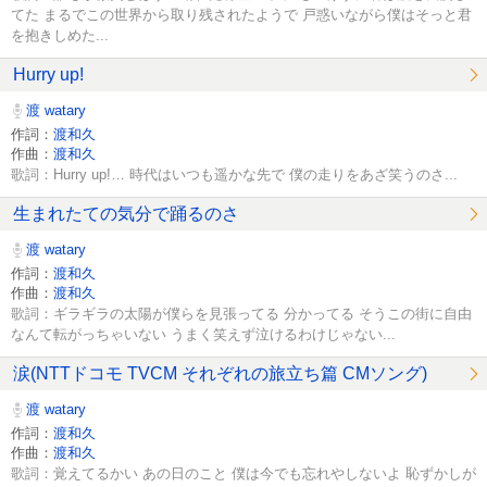
てた まるでこの世界から取り残されたようで 戸惑いながら僕はそっと君
を抱きしめた...
Hurry up!
渡 watary
作詞：
渡和久
作曲：
渡和久
歌詞：Hurry up!… 時代はいつも遥かな先で 僕の走りをあざ笑うのさ...
生まれたての気分で踊るのさ
渡 watary
作詞：
渡和久
作曲：
渡和久
歌詞：ギラギラの太陽が僕らを見張ってる 分かってる そうこの街に自由
なんて転がっちゃいない うまく笑えず泣けるわけじゃない...
涙(NTTドコモ TVCM それぞれの旅立ち篇 CMソング)
渡 watary
作詞：
渡和久
作曲：
渡和久
歌詞：覚えてるかい あの日のこと 僕は今でも忘れやしないよ 恥ずかしが