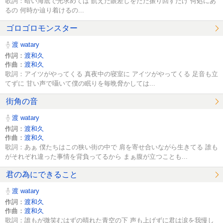
歌詞：暗い海底で光求めては 飢えた眼差しをただ振り回すだけ 何処にあ
るの 何時か辿り着けるの...
ゴロゴロモンスター
渡 watary
作詞：
渡和久
作曲：
渡和久
歌詞：アイツがやってくる 真夜中の寝室に アイツがやってくる 足音も立
てずに 甘い声で囁いて僕の眠りを毎晩脅かしては...
街角の音
渡 watary
作詞：
渡和久
作曲：
渡和久
歌詞：あぁ 僕たちはこの狭い街の中で 肩を寄せ合いながら生きてる 誰も
がそれぞれ違った事情を背負ってるから まぁ腹が立つことも...
君の為にできること
渡 watary
作詞：
渡和久
作曲：
渡和久
歌詞：誰もが微笑むはずの晴れた青空の下 声も上げずに君は涙を我慢し