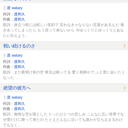
渡 watary
作詞：
渡和久
作曲：
渡和久
歌詞：旅立つ前には眩しい笑顔で 言わなきゃならない言葉があるんだ 過
ぎ去ってしまったら もう戻って来ないから 今ゆっくりとゆっくりとあな
たに伝えよう...
戦い続けるのさ
渡 watary
作詞：
渡和久
作曲：
渡和久
歌詞：まだ夜明け前の空 東京は眠ってる 驚く程静かで ふと君に会いたく
なった ...
絶望の彼方へ
渡 watary
作詞：
渡和久
作曲：
渡和久
歌詞：無情な空が落とした たったひとつの悲しみ こんなに広い世界でな
ぜ僕だけに降って来たの たとえどんなに泣いても誰かが立ち止まるわけ
でもなく...