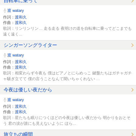
自転車に乗って
渡 watary
作詞：
渡和久
作曲：
渡和久
歌詞：リンリンリン… 走る走る 夜明けの道を自転車に乗ってどこまでも
遠く遠く...
シンガーソングライター
渡 watary
作詞：
渡和久
作曲：
渡和久
歌詞：相変わらず今夜も 僕はピアノとにらめっこ 鍵盤たちはガチャガチ
ャ騒ぎ立てて 僕の言うことなんて聞いちゃくれない ...
今夜は優しい夜だから
渡 watary
作詞：
渡和久
作曲：
渡和久
歌詞：星たちも眠りにつくほどの今夜は優しい夜だから 明かりをおとそ
う 君の涙が誰にも見えないように ほら...
旅立ちの瞬間