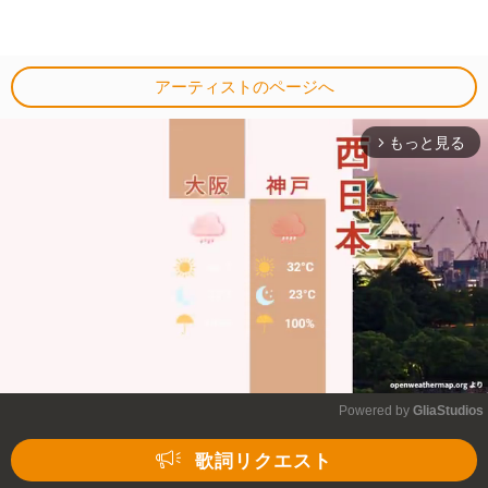
アーティストのページへ
もっと見る
arrow_forward_ios
Powered by 
GliaStudios
Mute
歌詞リクエスト