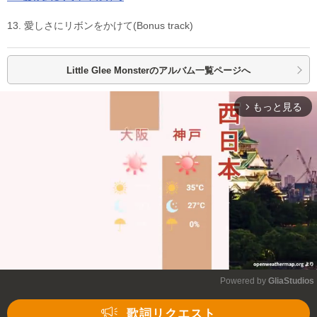
13. 愛しさにリボンをかけて(Bonus track)
Little Glee Monsterの
アルバム一覧ページへ
もっと見る
arrow_forward_ios
Powered by 
GliaStudios
Mute
歌詞リクエスト