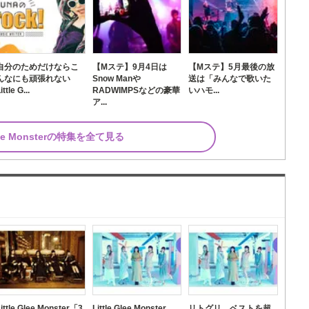
自分のためだけならこ
【Mステ】9月4日は
【Mステ】5月最後の放
んなにも頑張れない
Snow Manや
送は「みんなで歌いた
ittle G...
RADWIMPSなどの豪華
いハモ...
ア...
 Glee Monsterの特集を全て見る
ス
Little Glee Monster「3
Little Glee Monster、
リトグリ、ベストを超