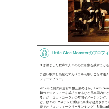
Little Glee Monsterのプロ
研ぎ澄ました歌声で人々の心に爪痕を残すこと
力強い歌声と高度なアカペラをも歌いこなす透き
ジャーデビュー。
2017年に初の武道館単独公演のほか、Earth, Wind
初のアジアツアーを成功させるなど日本国内にと
る』が「コカ・コーラ」の年間イメージソング、2
ど、数々のCMやテレビ番組に楽曲が起用されている。
続でオリコンウィークリーランキング・Billboard