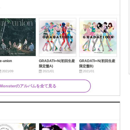
ム
re-union
GRADATI∞N(初回生産
GRADATI∞N(初回生産
限定盤A)
限定盤B)
2021/09
2021/01
2021/01
lee Monsterのアルバムを全て見る