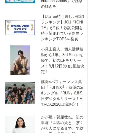
ebration Goods」で祝祭
の輝きを
【UtaTen待ち遠しい歌詞
ランキング】JO1「IGNI
TE」が1位！歌詞公開を
待ち望まれている新曲ラ
ンキングTOP5を発表
小見山直人、個人活動始
動から1年。3rd Singleを
経て、初のEPをリリー
ス！8月12日(水)に配信決
定！
筋肉×パフォーマンス集
団「└BHNX┘」待望の2n
dシングル『RUN』8月5
日デジタルリリース！H
YROX2026出場決定！
かが屋・賀屋壮也、初の
単著『４匹の犬と、ぼく
が大人になるまで』で紡