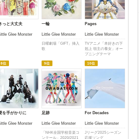
きっと大丈夫
一輪
Pages
ittle Glee Monster
Little Glee Monster
Little Glee Monster
日曜劇場「GIFT」挿入
TVアニメ「本好きの下
歌
剋上 領主の養女」オー
プニングテーマ
8位
9位
10位
愛を手がかりに
足跡
For Decades
ittle Glee Monster
Little Glee Monster
Little Glee Monster
「NHK全国学校音楽コ
Jリーグ2025シーズン
ンクール」2020/2021
応援ソング