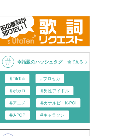
今話題のハッシュタグ
全て見る
TikTok
プロセカ
ボカロ
男性アイドル
アニメ
カナルビ・K-POP和訳
J-POP
キャラソン
あんスタ
歌い手