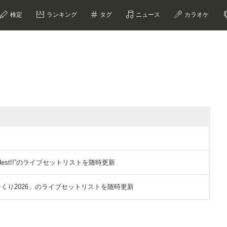
検定
ランキング
タグ
ニュース
カラオケ
？
 ”FRESHest!!”のライブセットリストを随時更新
「ひなくり2026」のライブセットリストを随時更新