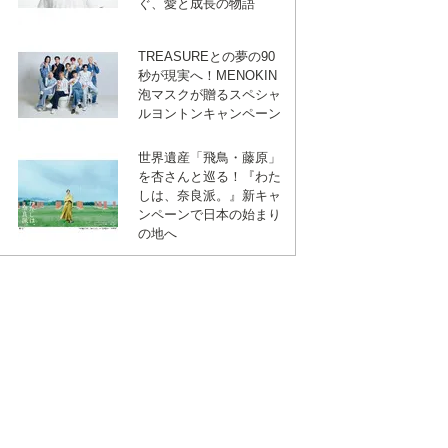
ぐ、愛と成長の物語
TREASUREとの夢の90
秒が現実へ！MENOKIN
泡マスクが贈るスペシャ
ルヨントンキャンペーン
世界遺産「飛鳥・藤原」
を杏さんと巡る！『わた
しは、奈良派。』新キャ
ンペーンで日本の始まり
の地へ