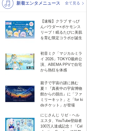
新着エンタメニュース
K-POP
演歌・歌謡
全て見る
バンド
洋楽
【速報】クラブ すっぴ
VTuber
ディズニー
んパウダー×ポケモンス
リープ！眠るたびに美肌
を育む限定コラボが誕生
初音ミク「マジカルミラ
イ 2026」TOKYO最終公
演、ABEMA PPVで自宅
から熱狂を体感
親子で宇宙の謎に挑む
夏！『真夜中の宇宙博物
館からの脱出』に「ファ
ミリーキット」と「for ki
dsチケット」が登場
にじさんじ リゼ・ヘル
エスタ、YouTube登録者
100万人達成記念！「Cel