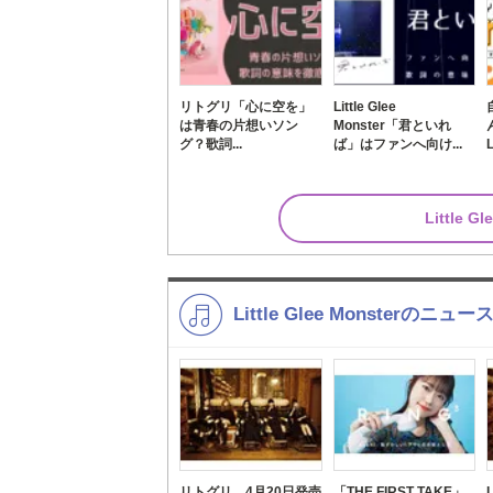
リトグリ「心に空を」
Little Glee
は青春の片想いソン
Monster「君といれ
グ？歌詞...
ば」はファンへ向け...
L
Little
Little Glee Monsterのニュー
リトグリ、4月20日発売
「THE FIRST TAKE」