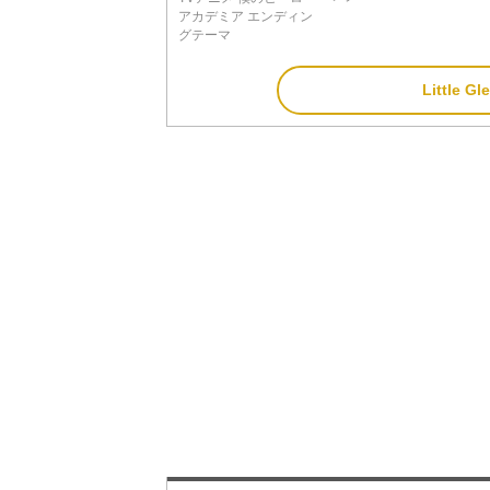
アカデミア エンディン
グテーマ
Little