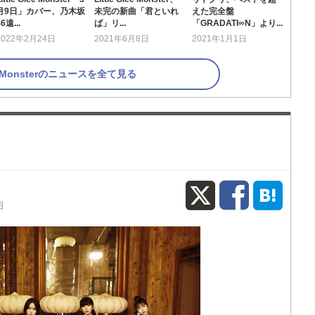
月9日」カバー、乃木坂
未完の新曲「君といれ
えた完全盤
46遠...
ば」リ...
「GRADATI∞N」より...
2022年2月24日
2021年6月8日
2021年1月1日
lee Monsterのニュースを全て見る
X
Fac
日