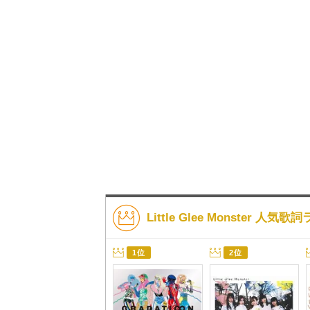
Little Glee Monster 人気
1位
2位