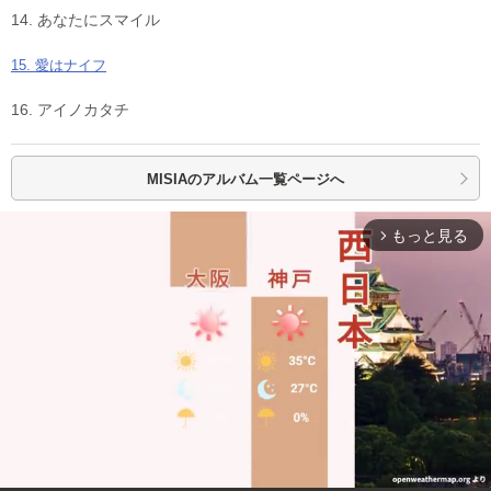
14. あなたにスマイル
15. 愛はナイフ
16. アイノカタチ
MISIAの
アルバム一覧ページへ
もっと見る
arrow_forward_ios