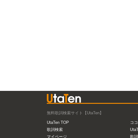
無料歌詞検索サイト【UtaTen】
UtaTen TOP
ココ
歌詞検索
Uta
マイページ
歌詞