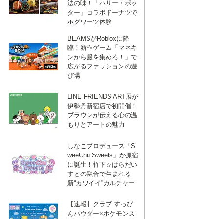
法の味！「ハリー・ポッ
ター」コラボドーナツで
ホグワーツ体験
BEAMSがRobloxに降
臨！新作ゲーム「マネキ
ンから服を集めろ！」で
広がるファッションの遊
び場
LINE FRIENDS ART展が
伊勢丹新宿店で初開催！
ブラウンが伝える心の温
もりとアートの魅力
しなこプロデュース「S
weeChu Sweets」が原宿
に誕生！竹下☆ぱらだい
すとの融合で生まれる
新“カワイイ”カルチャー
【速報】クラブ すっぴ
んパウダー×ポケモンス