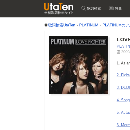
歌詞検索
特集
歌詞検索UtaTen
PLΛTINUM
PLΛTINUMの
LOV
PLΛTI
2009
1. Asia
2. Fight
3. DED
4. Song
5. Actua
6. Merm