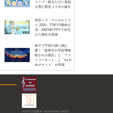
リープ！眠るたびに美肌
を育む限定コラボが誕生
初音ミク「マジカルミラ
イ 2026」TOKYO最終公
演、ABEMA PPVで自宅
から熱狂を体感
親子で宇宙の謎に挑む
夏！『真夜中の宇宙博物
館からの脱出』に「ファ
ミリーキット」と「for ki
dsチケット」が登場
JASRAC許諾番号：9015879001Y38026