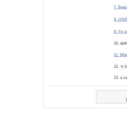
7. Beau
8. LOV
9. Try a
10. darl
11. Wha
12. サ
13. a c