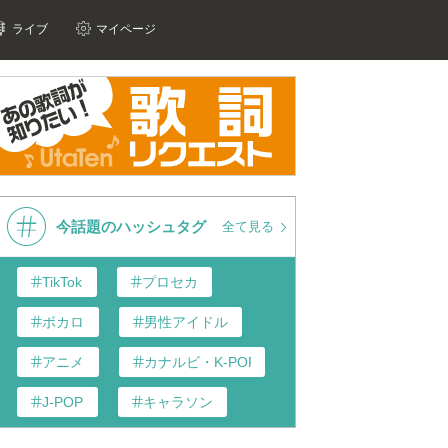
ライブ
マイページ
今話題のハッシュタグ
全て見る
TikTok
プロセカ
ボカロ
男性アイドル
アニメ
カナルビ・K-POP和訳
J-POP
キャラソン
あんスタ
歌い手