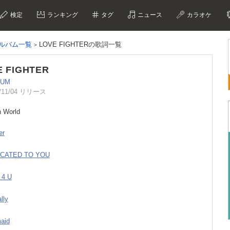
検定
ランキング
タグ
ニュース
カラオケ
アルバム一覧
LOVE FIGHTERの歌詞一覧
E FIGHTER
NUM
/11/04 リリース
n World
er
ICATED TO YOU
 4 U
lly
aid