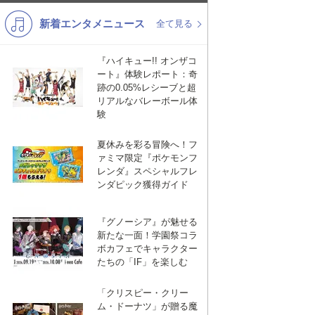
新着エンタメニュース
K-POP
バンド
全て見る
演歌・歌謡
洋楽
『ハイキュー!! オンザコ
ート』体験レポート：奇
VTuber
ディズニー
跡の0.05%レシーブと超
リアルなバレーボール体
験
夏休みを彩る冒険へ！フ
ァミマ限定『ポケモンフ
レンダ』スペシャルフレ
ンダピック獲得ガイド
『グノーシア』が魅せる
新たな一面！学園祭コラ
ボカフェでキャラクター
たちの「IF」を楽しむ
「クリスピー・クリー
ム・ドーナツ」が贈る魔