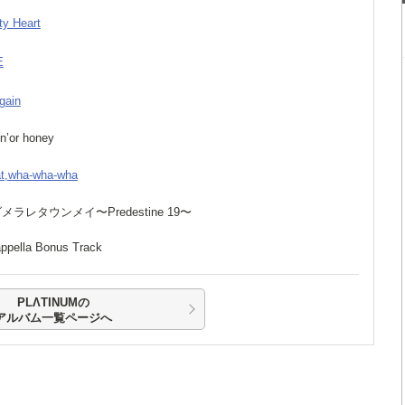
ty Heart
E
gain
in’or honey
t,wha-wha-wha
ダメラレタウンメイ〜Predestine 19〜
appella Bonus Track
PLΛTINUMの
アルバム一覧ページへ