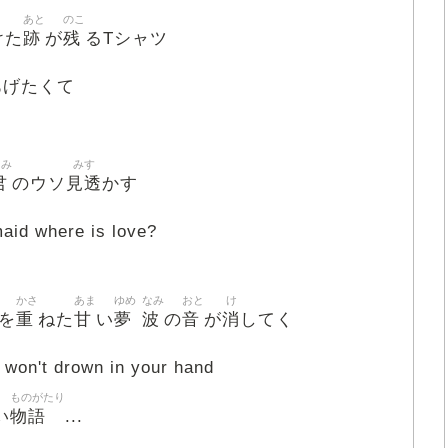
あと
のこ
跡
残
けた
が
るTシャツ
あげたくて
きみ
みす
君
見透
のウソ
かす
id where is love?
かさ
あま
ゆめ
なみ
おと
け
重
甘
夢
波
音
消
を
ねた
い
の
が
してく
 won't drown in your hand
ものがたり
物語
い
...