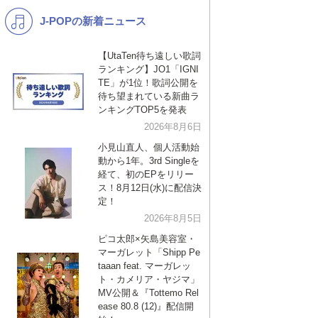
J-POPの新着ニュース
K-POP
演歌・歌謡
バンド
洋楽
【UtaTen待ち遠しい歌詞
ランキング】JO1「IGNI
VTuber
ディズニー
TE」が1位！歌詞公開を
待ち望まれている新曲ラ
ンキングTOP5を発表
2026年8月6日
小見山直人、個人活動始
動から1年。3rd Singleを
経て、初のEPをリリー
ス！8月12日(水)に配信決
定！
2026年8月5日
ピコ太郎×矢島美容室・
マーガレット「Shipp Pe
taaan feat. マーガレッ
ト・カメリア・ヤジマ」
MV公開＆『Tottemo Rel
ease 80.8 (12)』配信開