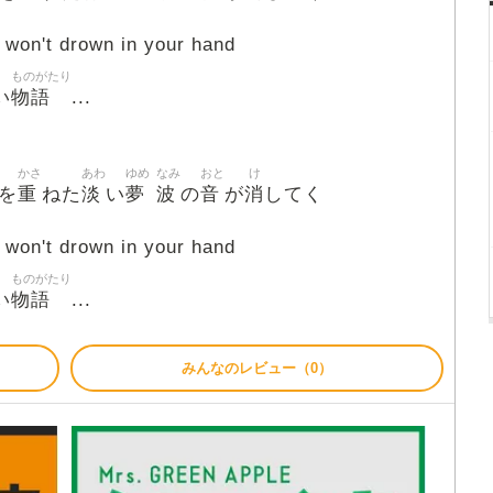
 won't drown in your hand
ものがたり
物語
い
...
かさ
あわ
ゆめ
なみ
おと
け
重
淡
夢
波
音
消
を
ねた
い
の
が
してく
 won't drown in your hand
ものがたり
物語
い
...
みんなのレビュー（0）