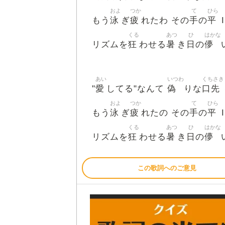
およ
つか
て
ひら
泳
疲
手
平
もう
ぎ
れたわ その
の
I
くる
あつ
ひ
はかな
狂
暑
日
儚
リズムを
わせる
き
の
あい
いつわ
くちさき
愛
偽
口先
"
してる"なんて
りな
およ
つか
て
ひら
泳
疲
手
平
もう
ぎ
れたの その
の
I
くる
あつ
ひ
はかな
狂
暑
日
儚
リズムを
わせる
き
の
この歌詞へのご意見