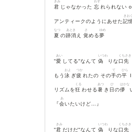
きみ
わす
君
忘
じゃなかった
れられない on
きお
記
アンティークのようにあせた
なつ
あとき
さ
ゆめ
夏
跡消
覚
夢
の
え
める
あい
いつわ
くちさき
愛
偽
口先
"
してる"なんて
りな
およ
つか
て
ひら
泳
疲
手
平
もう
ぎ
れたの その
の
I
くる
あつ
ひ
はかな
狂
暑
日
儚
リズムを
わせる
き
の
あ
会
『
いたいけど…』
きみ
いつわ
くちさき
君
偽
口先
"
だけだ"なんて
りな