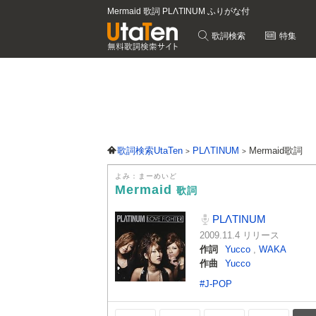
Mermaid 歌詞 PLΛTINUM ふりがな付
歌詞検索
特集
歌詞検索UtaTen
PLΛTINUM
Mermaid歌詞
よみ：まーめいど
Mermaid
歌詞
PLΛTINUM
2009.11.4 リリース
作詞
Yucco
,
WAKA
作曲
Yucco
#J-POP