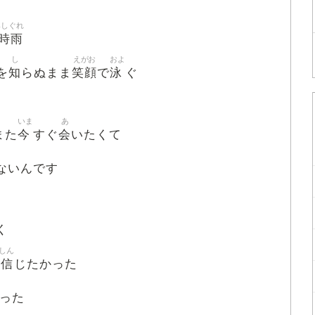
みしぐれ
時雨
し
えがお
およ
知
笑顔
泳
を
らぬまま
で
ぐ
いま
あ
今
会
また
すぐ
いたくて
ないんです
く
しん
由信
じたかった
った