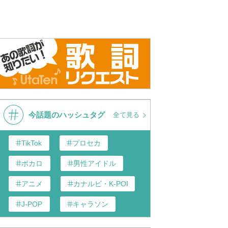
今話題のハッシュタグ
全て見る
TikTok
プロセカ
ボカロ
男性アイドル
アニメ
カナルビ・K-POP和訳
J-POP
キャラソン
あんスタ
歌い手