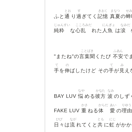
とお
す
きおく
まなつ
せ
通
過
記憶
真夏
蝉
ふと
り
ぎてく
の
じゅんすい
こころみだ
にんぎょ
なみだ
純粋
心乱
人魚
涙
な
れた
は
ことばき
ふあん
言葉聞
不安
"またね"の
くたび
で
て
の
て
み
手
伸
手
見
を
ばしたけど その
が
え
なや
かなた
なみ
悩
彼方
波
BAY LUV
める
のしず
かさ
からだ
あい
りゆう
重
体
愛
理
FAKE LUV
ねる
の
ひび
なが
とも
にじ
日々
流
共
虹
は
れてくと
に
がかか