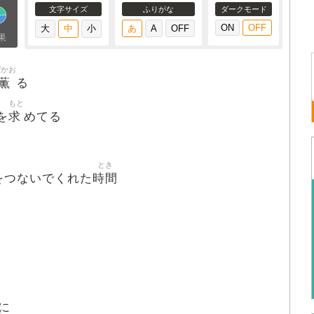
文字サイズ
ふりがな
ダークモード
果
ぜかお
薫
る
もと
求
を
めてる
とき
時間
をつないでくれた
に