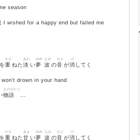
e season
く
憶
I wished for a happy end but failed me
かさ
あわ
ゆめ
なみ
おと
け
重
淡
夢
波
音
消
を
ねた
い
の
が
してく
 won't drown in your hand
ものがたり
物語
い
...
かさ
あま
ゆめ
なみ
おと
け
重
甘
夢
波
音
消
を
ねた
い
の
が
してく