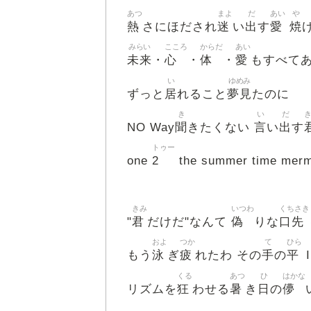
あつ
まよ
だ
あい
や
熱
迷
出
愛
焼
さにほだされ
い
す
みらい
こころ
からだ
あい
未来
心
体
愛
・
・
・
もすべて
い
ゆめみ
居
夢見
ずっと
れること
たのに
き
い
だ
聞
言
出
NO Way
きたくない
い
す
トゥー
2
one
the summer time merma
きみ
いつわ
くちさき
君
偽
口先
"
だけだ"なんて
りな
およ
つか
て
ひら
泳
疲
手
平
もう
ぎ
れたわ その
の
I
くる
あつ
ひ
はかな
狂
暑
日
儚
リズムを
わせる
き
の