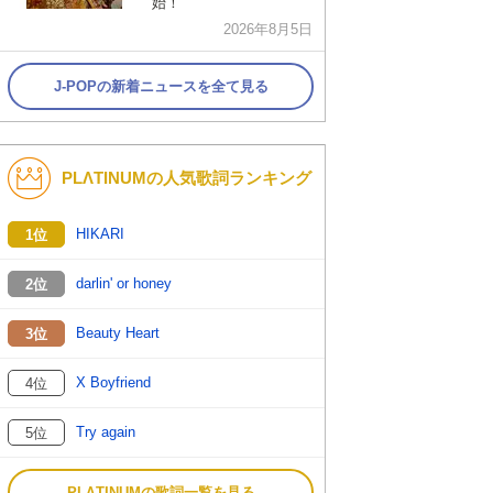
始！
2026年8月5日
J-POPの新着ニュースを全て見る
PLΛTINUMの人気歌詞ランキング
HIKARI
1位
darlin' or honey
2位
Beauty Heart
3位
X Boyfriend
4位
Try again
5位
PLΛTINUMの歌詞一覧を見る