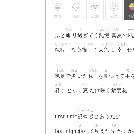
結
友情
感動
恋愛
元気
とお
す
きおく
まなつ
か
通
過
記憶
真夏
風
ふと
り
ぎてく
の
じゅんすい
こころえが
にんぎょ
しあわ
純粋
心描
人魚
幸
な
く
は
せ
はだし
ある
わたし
み
て
裸足
歩
私
見
手
で
いた
を
つけて
きみ
なつ
さ
あじさい
君
夏
咲
紫陽花
にとって
だけ
く
しせんかん
視線感
first time
じあうたび
ふ
み
さき
触
見
先
last night
れて
えた
かすか