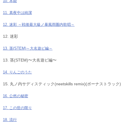
10. 本能
11. 真夜中は純潔
12. 迷彩 ～戦後最大級ノ暴風雨圏内歌唱～
12. 迷彩
13. 茎(STEM)～大名遊ビ編～
13. 茎(STEM)〜大名遊ビ編〜
14. りんごのうた
15. 丸ノ内サディスティック(neetskills remix)(ボーナストラック)
16. 公然の秘密
17. この世の限り
18. 流行