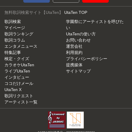
無料歌詞検索サイト【UtaTen】
UtaTen TOP
歌詞検索
学園祭にアーティストを呼びた
マイページ
い
歌詞ランキング
UtaTenの使い方
歌詞コラム
お問い合わせ
エンタメニュース
運営会社
特集記事
利用規約
検定・クイズ
プライバシーポリシー
カラオケUtaTen
提携媒体
ライブUtaTen
サイトマップ
インタビュー
ココだけメール
UtaTen X
歌詞リクエスト
アーティスト一覧