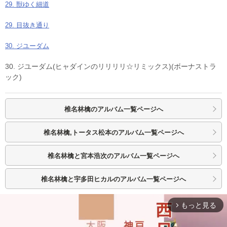
29. 獣ゆく細道
29. 目抜き通り
30. ジユーダム
30. ジユーダム(ヒャダインのリリリリ☆リミックス)(ボーナストラ
ック)
椎名林檎の
アルバム一覧ページへ
椎名林檎,トータス松本の
アルバム一覧ページへ
椎名林檎と宮本浩次の
アルバム一覧ページへ
椎名林檎と宇多田ヒカルの
アルバム一覧ページへ
もっと見る
arrow_forward_ios