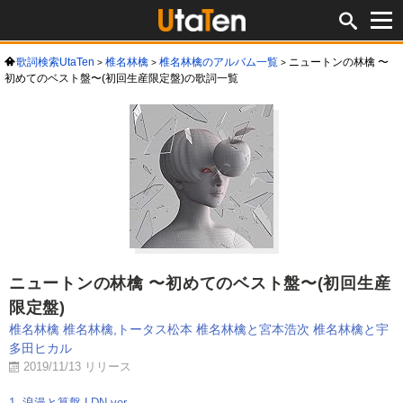
歌詞検索UtaTen
椎名林檎
椎名林檎のアルバム一覧
ニュートンの林檎 〜
初めてのベスト盤〜(初回生産限定盤)の歌詞一覧
ニュートンの林檎 〜初めてのベスト盤〜(初回生産
限定盤)
椎名林檎
椎名林檎,トータス松本
椎名林檎と宮本浩次
椎名林檎と宇
多田ヒカル
2019/11/13 リリース
1. 浪漫と算盤 LDN ver.