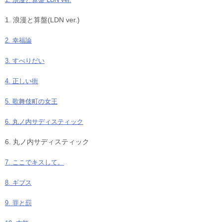
1. 浪漫と算盤(LDN ver.)
2. 幸福論
3. すべりだい
4. 正しい街
5. 歌舞伎町の女王
6. 丸ノ内サディスティック
6. 丸ノ内サディスティック
7. ここでキスして。
8. ギブス
9. 罪と罰