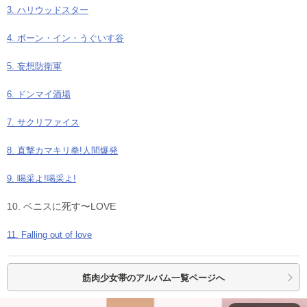
3. ハリウッドスター
4. ボーン・イン・うぐいす谷
5. 妄想防衛軍
6. ドンマイ酒場
7. サクリファイス
8. 直撃カマキリ拳!人間爆発
9. 喝采よ!喝采よ!
10. ベニスに死す〜LOVE
11. Falling out of love
筋肉少女帯の
アルバム一覧ページへ