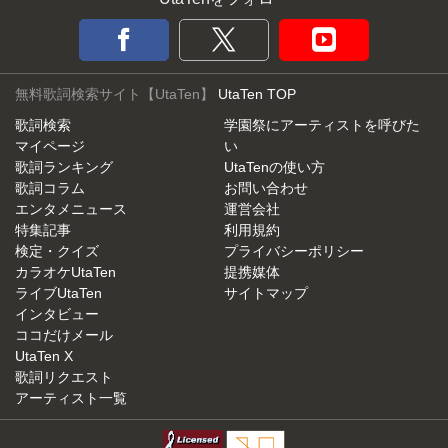
無料歌詞検索サイト【UtaTen】
UtaTen TOP
歌詞検索
学園祭にアーティストを呼びた
マイページ
い
歌詞ランキング
UtaTenの使い方
歌詞コラム
お問い合わせ
エンタメニュース
運営会社
特集記事
利用規約
検定・クイズ
プライバシーポリシー
カラオケUtaTen
提携媒体
ライブUtaTen
サイトマップ
インタビュー
ココだけメール
UtaTen X
歌詞リクエスト
アーティスト一覧