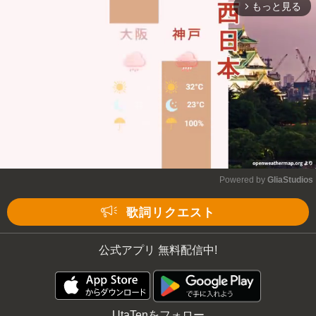
もっと見る
arrow_forward_ios
Powered by 
GliaStudios
Mute
歌詞リクエスト
公式アプリ 無料配信中!
UtaTenをフォロー