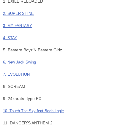
1. EXILE RELOADED
2. SUPER SHINE
3. MY FANTASY
4. STAY
5. Eastern Boyz’N Eastern Girlz
6. New Jack Swing
7. EVOLUTION
8. SCREAM
9. 24karats -type EX-
10. Touch The Sky feat.Bach Logic
11. DANCER’S ANTHEM 2