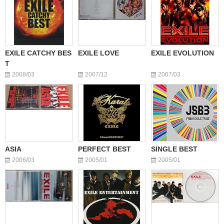
EXILE CATCHY BES
EXILE LOVE
EXILE EVOLUTION
T
2008/03
2007/12
2007/03
ASIA
PERFECT BEST
SINGLE BEST
2006/03
2005/01
2005/01