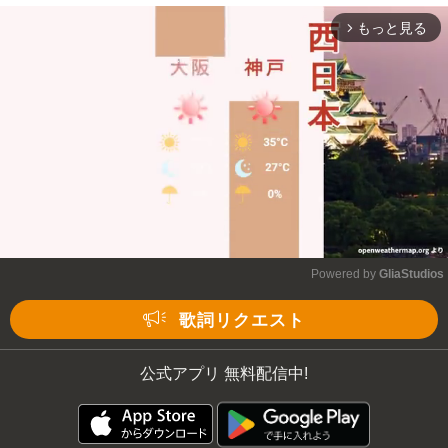
もっと見る
arrow_forward_ios
Powered by 
GliaStudios
Mute
歌詞リクエスト
公式アプリ 無料配信中!