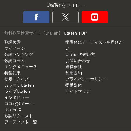
UtaTenをフォロー
無料歌詞検索サイト【UtaTen】
UtaTen TOP
歌詞検索
学園祭にアーティストを呼びた
マイページ
い
歌詞ランキング
UtaTenの使い方
歌詞コラム
お問い合わせ
エンタメニュース
運営会社
特集記事
利用規約
検定・クイズ
プライバシーポリシー
カラオケUtaTen
提携媒体
ライブUtaTen
サイトマップ
インタビュー
ココだけメール
UtaTen X
歌詞リクエスト
アーティスト一覧