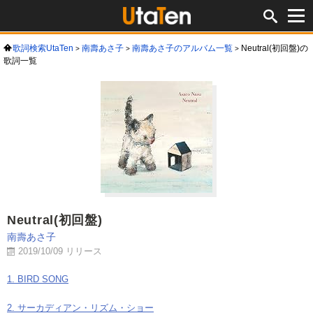
歌詞検索UtaTen
南壽あさ子
南壽あさ子のアルバム一覧
Neutral(初回盤)の
歌詞一覧
Neutral(初回盤)
南壽あさ子
2019/10/09 リリース
1. BIRD SONG
2. サーカディアン・リズム・ショー