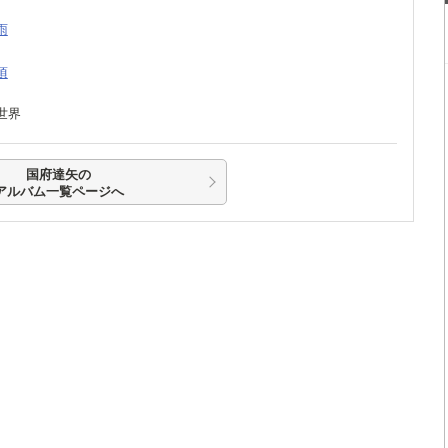
雨
頃
ン世界
国府達矢の
アルバム一覧ページへ