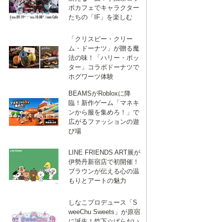
ボカフェでキャラクター
たちの「IF」を楽しむ
「クリスピー・クリー
ム・ドーナツ」が贈る魔
法の味！「ハリー・ポッ
ター」コラボドーナツで
ホグワーツ体験
BEAMSがRobloxに降
臨！新作ゲーム「マネキ
ンから服を集めろ！」で
広がるファッションの遊
び場
LINE FRIENDS ART展が
伊勢丹新宿店で初開催！
ブラウンが伝える心の温
もりとアートの魅力
しなこプロデュース「S
weeChu Sweets」が原宿
に誕生！竹下☆ぱらだい