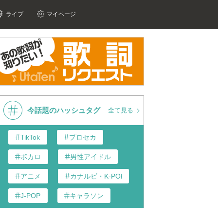
ライブ
マイページ
今話題のハッシュタグ
全て見る
TikTok
プロセカ
ボカロ
男性アイドル
アニメ
カナルビ・K-POP和訳
J-POP
キャラソン
あんスタ
歌い手