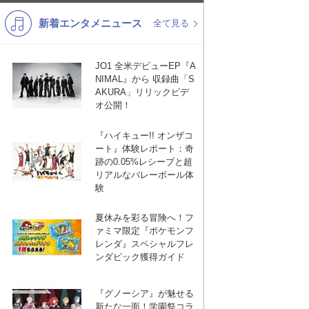
新着エンタメニュース
K-POP
バンド
全て見る
演歌・歌謡
洋楽
JO1 全米デビューEP『A
VTuber
ディズニー
NIMAL』から 収録曲「S
AKURA」リリックビデ
オ公開！
『ハイキュー!! オンザコ
ート』体験レポート：奇
跡の0.05%レシーブと超
リアルなバレーボール体
験
夏休みを彩る冒険へ！フ
ァミマ限定『ポケモンフ
レンダ』スペシャルフレ
ンダピック獲得ガイド
『グノーシア』が魅せる
新たな一面！学園祭コラ