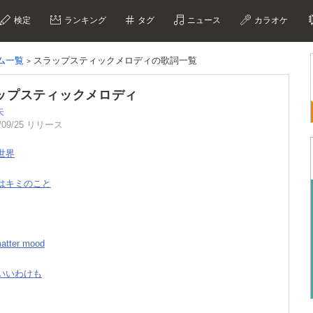
検定
ランキング
タグ
ニュース
カラオケ
ム一覧
スラップスティックメロディの歌詞一覧
ップスティックメロディ
矢
/09/25 リリース
の世界
ミはキミのこと
matter mood
のいいわけも