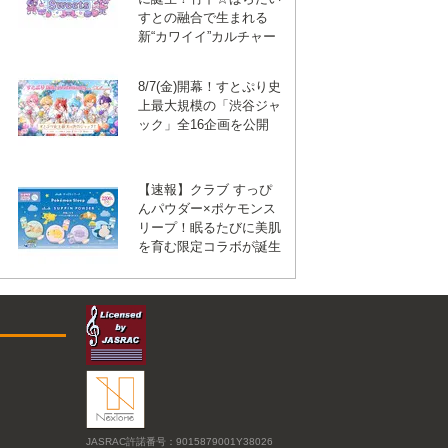
すとの融合で生まれる
新“カワイイ”カルチャー
8/7(金)開幕！すとぷり史
上最大規模の「渋谷ジャ
ック」全16企画を公開
【速報】クラブ すっぴ
んパウダー×ポケモンス
リープ！眠るたびに美肌
を育む限定コラボが誕生
JASRAC許諾番号：9015879001Y38026