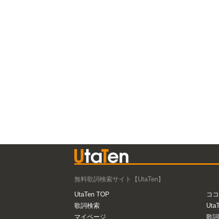
無料歌詞検索サイト【UtaTen】
UtaTen TOP
ココ
歌詞検索
Uta
マイページ
歌詞