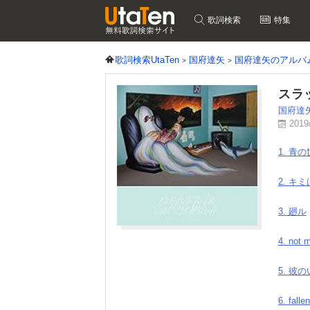
歌詞検索
特集
歌詞検索UtaTen
国府達矢
国府達矢のアルバ
スラ
国府達
2019
1. 青
2. キ
3. 廻ル
4. not 
5. 彼
6. fallen