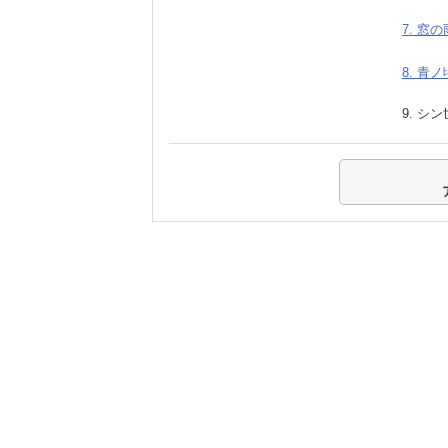
7. 窓の
8. 青ノ
9. シ