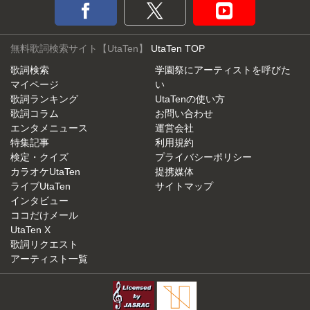
無料歌詞検索サイト【UtaTen】
UtaTen TOP
歌詞検索
学園祭にアーティストを呼びた
マイページ
い
歌詞ランキング
UtaTenの使い方
歌詞コラム
お問い合わせ
エンタメニュース
運営会社
特集記事
利用規約
検定・クイズ
プライバシーポリシー
カラオケUtaTen
提携媒体
ライブUtaTen
サイトマップ
インタビュー
ココだけメール
UtaTen X
歌詞リクエスト
アーティスト一覧