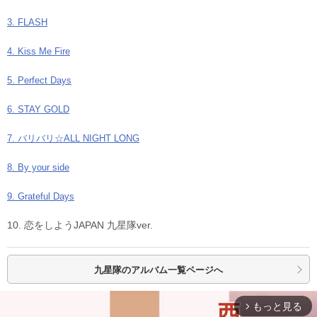
3. FLASH
4. Kiss Me Fire
5. Perfect Days
6. STAY GOLD
7. バリバリ☆ALL NIGHT LONG
8. By your side
9. Grateful Days
10. 恋をしようJAPAN 九星隊ver.
九星隊の
アルバム一覧ページへ
もっと見る
arrow_forward_ios