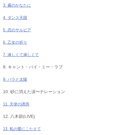
3. 霧のかなたに
4. ダンス天国
5. 恋のサルビア
6. 乙女の祈り
7. 淋しくて淋しくて
8. キャント・バイ・ミー・ラブ
9. バラと太陽
10. 砂に消えた涙〜ナレーション
11. 天使の誘惑
12. 八木節(LIVE)
13. 私の愛にこたえて