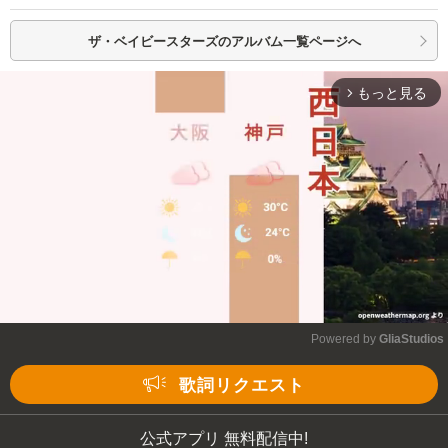
ザ・ベイビースターズの
アルバム一覧ページへ
もっと見る
arrow_forward_ios
Powered by 
GliaStudios
Mute
歌詞リクエスト
公式アプリ 無料配信中!