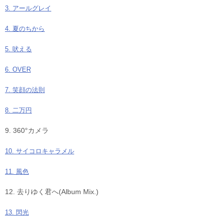
3. アールグレイ
4. 夏のちから
5. 吠える
6. OVER
7. 笑顔の法則
8. 二万円
9. 360°カメラ
10. サイコロキャラメル
11. 風色
12. 去りゆく君へ(Album Mix.)
13. 閃光