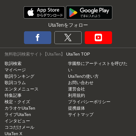
UtaTenをフォロー
無料歌詞検索サイト【UtaTen】
UtaTen TOP
歌詞検索
学園祭にアーティストを呼びた
マイページ
い
歌詞ランキング
UtaTenの使い方
歌詞コラム
お問い合わせ
エンタメニュース
運営会社
特集記事
利用規約
検定・クイズ
プライバシーポリシー
カラオケUtaTen
提携媒体
ライブUtaTen
サイトマップ
インタビュー
ココだけメール
UtaTen X