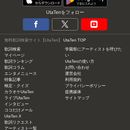
UtaTenをフォロー
無料歌詞検索サイト【UtaTen】
UtaTen TOP
歌詞検索
学園祭にアーティストを呼びた
マイページ
い
歌詞ランキング
UtaTenの使い方
歌詞コラム
お問い合わせ
エンタメニュース
運営会社
特集記事
利用規約
検定・クイズ
プライバシーポリシー
カラオケUtaTen
提携媒体
ライブUtaTen
サイトマップ
インタビュー
ココだけメール
UtaTen X
歌詞リクエスト
アーティスト一覧