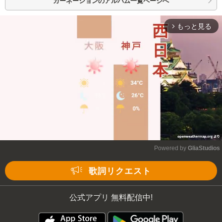
カーネーションの
アルバム一覧ページへ
もっと見る
arrow_forward_ios
Powered by 
GliaStudios
Mute
歌詞リクエスト
公式アプリ 無料配信中!