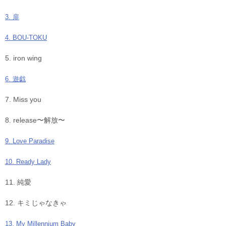
3. 扉
4. BOU-TOKU
5. iron wing
6. 遊戯
7. Miss you
8. release〜解放〜
9. Love Paradise
10. Ready Lady
11. 純愛
12. キミじゃなきゃ
13. My Millennium Baby