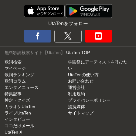
UtaTenをフォロー
無料歌詞検索サイト【UtaTen】
UtaTen TOP
歌詞検索
学園祭にアーティストを呼びた
マイページ
い
歌詞ランキング
UtaTenの使い方
歌詞コラム
お問い合わせ
エンタメニュース
運営会社
特集記事
利用規約
検定・クイズ
プライバシーポリシー
カラオケUtaTen
提携媒体
ライブUtaTen
サイトマップ
インタビュー
ココだけメール
UtaTen X