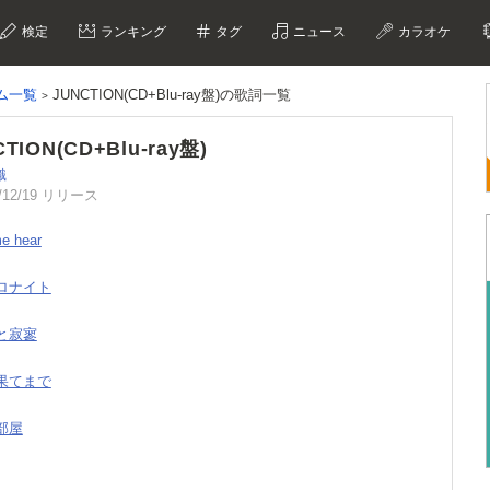
検定
ランキング
タグ
ニュース
カラオケ
ム一覧
JUNCTION(CD+Blu-ray盤)の歌詞一覧
TION(CD+Blu-ray盤)
織
/12/19 リリース
me hear
トロナイト
目と寂寥
の果てまで
い部屋