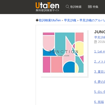
歌詞検索
特集
歌詞検索UtaTen
早見沙織
早見沙織のアルバ
JUNC
早見沙
2018
1. Let 
2. メ
3. 夏
4. 夢
5. 白
6. 祝福