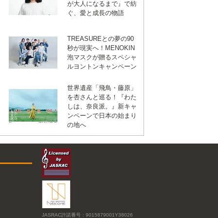
が大人になるまで』で紡
ぐ、愛と成長の物語
TREASUREとの夢の90
秒が現実へ！MENOKIN
泡マスクが贈るスペシャ
ルヨントンキャンペーン
世界遺産「飛鳥・藤原」
を杏さんと巡る！『わた
しは、奈良派。』新キャ
ンペーンで日本の始まり
の地へ
JASRAC許諾番号：9015879001Y38026