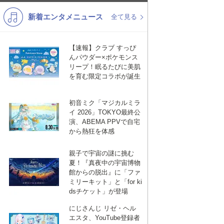
新着エンタメニュース
K-POP
演歌・歌謡
全て見る
バンド
洋楽
【速報】クラブ すっぴ
VTuber
ディズニー
んパウダー×ポケモンス
リープ！眠るたびに美肌
を育む限定コラボが誕生
初音ミク「マジカルミラ
イ 2026」TOKYO最終公
演、ABEMA PPVで自宅
から熱狂を体感
親子で宇宙の謎に挑む
夏！『真夜中の宇宙博物
館からの脱出』に「ファ
ミリーキット」と「for ki
dsチケット」が登場
にじさんじ リゼ・ヘル
エスタ、YouTube登録者