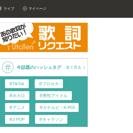
ライブ
マイページ
今話題のハッシュタグ
全て見る
TikTok
プロセカ
ボカロ
男性アイドル
アニメ
カナルビ・K-POP和訳
J-POP
キャラソン
あんスタ
歌い手