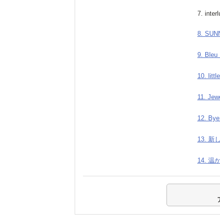
7. inter
8. SUN
9. Bleu 
10. littl
11. Jew
12. Bye
13. 
14. 