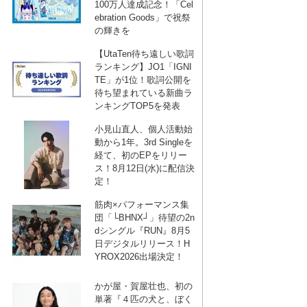
100万人達成記念！「Cel
ebration Goods」で祝祭
の輝きを
【UtaTen待ち遠しい歌詞
ランキング】JO1「IGNI
TE」が1位！歌詞公開を
待ち望まれている新曲ラ
ンキングTOP5を発表
小見山直人、個人活動始
動から1年。3rd Singleを
経て、初のEPをリリー
ス！8月12日(水)に配信決
定！
筋肉×パフォーマンス集
団「└BHNX┘」待望の2n
dシングル『RUN』8月5
日デジタルリリース！H
YROX2026出場決定！
かが屋・賀屋壮也、初の
単著『４匹の犬と、ぼく