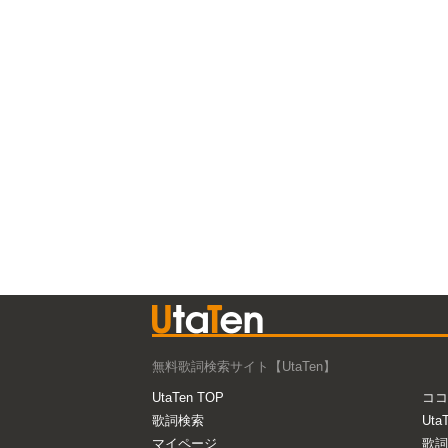
無料歌詞検索サイト【UtaTen】
UtaTen TOP
ココ
歌詞検索
Uta
マイページ
歌詞