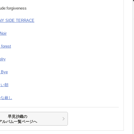
lude:forgiveness
NY SIDE TERRACE
Noir
e forest
elry
 Bye
新しい朝
温かな赦し
早見沙織の
アルバム一覧ページへ