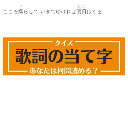
ゆ
あした
揺
明日
こころ
らして いきてゆければ
はくる