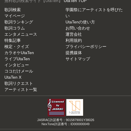
無料歌詞検索サイト【UtaTen】
UtaTen TOP
歌詞検索
学園祭にアーティストを呼びた
マイページ
い
歌詞ランキング
UtaTenの使い方
歌詞コラム
お問い合わせ
エンタメニュース
運営会社
特集記事
利用規約
検定・クイズ
プライバシーポリシー
カラオケUtaTen
提携媒体
ライブUtaTen
サイトマップ
インタビュー
ココだけメール
UtaTen X
歌詞リクエスト
アーティスト一覧
JASRAC許諾番号：9015879001Y38026
NexTone許諾番号：ID000000049