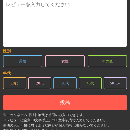
性別
男性
女性
その他
年代
10代
20代
30代
40代
50代～
投稿
※ニックネーム･性別･年代は初回のみ入力できます。
※レビューは全角10文字以上、500文字以内で入力してください。
※他の人が不快に思うような内容や個人情報は書かないでください。