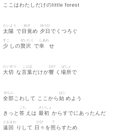
ここはわたしだけのlittle forest
たいよう
めざ
ゆうひ
太陽
目覚
夕日
で
め
でくつろぐ
すこ
ぜいたく
しあわ
少
贅沢
幸
しの
で
せ
たいせつ
ことば
ひび
ばしょ
大切
言葉
響
場所
な
だけが
く
で
ぜんぶ
はじ
全部
始
こわして ここから
めよう
こた
さいしょ
答
最初
きっと
えは
からすでにあったんだ
とおまわ
ひび
て
遠回
日々
照
りして
を
らすため