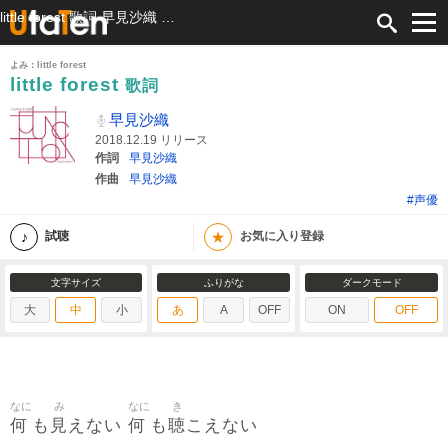
little forest 歌詞 早見沙織 ふりがな付
よみ：little forest
little forest
歌詞
早見沙織
2018.12.19 リリース
作詞
早見沙織
作曲
早見沙織
#声優
★
試聴
お気に入り登録
文字サイズ
ふりがな
ダークモード
大
中
小
あ
A
OFF
ON
OFF
なに
み
なに
き
何
見
何
聴
も
えない
も
こえない