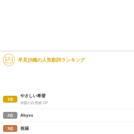
早見沙織の人気歌詞ランキング
やさしい希望
1位
赤髪の白雪姫 OP
Abyss
2位
祝福
3位