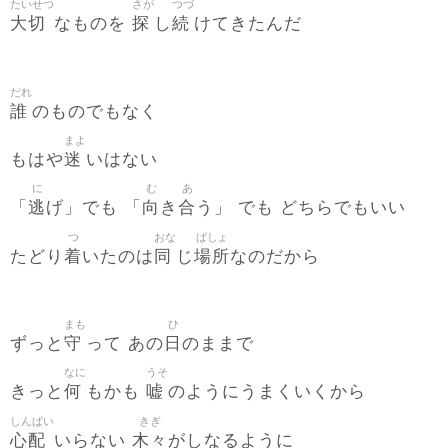
たいせつ
さが
つづ
大切
探
続
なものを
し
けてきたんだ
だれ
誰
のものでもなく
まよ
迷
もはや
いはない
に
む
あ
逃
向
合
「
げ」でも 「
き
う」 でも どちらでもいい
つ
おな
ばしょ
着
同
場所
たどり
いたのは
じ
なのだから
まも
ひ
守
日
ずっと
って あの
のままで
なに
うそ
何
嘘
きっと
もかも
のようにうまくいくから
しんぱい
きぎ
心配
木々
いらない
がしなるように