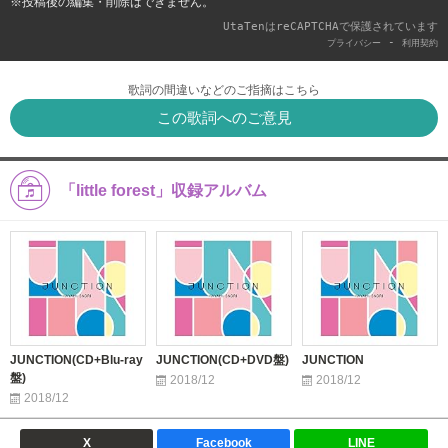
※投稿後の編集・削除はできません。
UtaTenはreCAPTCHAで保護されています
-
プライバシー
利用契約
歌詞の間違いなどのご指摘はこちら
この歌詞へのご意見
「little forest」収録アルバム
JUNCTION(CD+Blu-ray
JUNCTION(CD+DVD盤)
JUNCTION
盤)
2018/12
2018/12
2018/12
X
Facebook
LINE