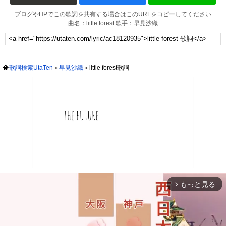
ブログやHPでこの歌詞を共有する場合はこのURLをコピーしてください
曲名：little forest 歌手：早見沙織
歌詞検索UtaTen
早見沙織
little forest歌詞
もっと見る
arrow_forward_ios