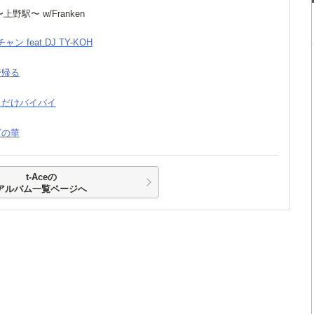
t〜上野駅〜 w/Franken
チャン feat.DJ TY-KOH
人で帰る
少しだけバイバイ
クズの華
t-Aceの
アルバム一覧ページへ