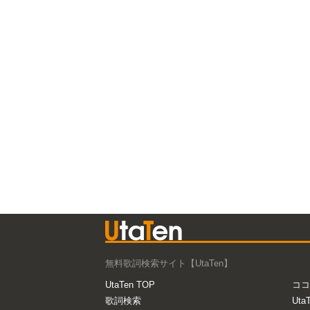
無料歌詞検索サイト【UtaTen】
UtaTen TOP
ココ
歌詞検索
Uta