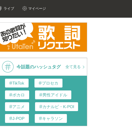
ライブ
マイページ
今話題のハッシュタグ
全て見る
TikTok
プロセカ
ボカロ
男性アイドル
アニメ
カナルビ・K-POP和訳
J-POP
キャラソン
あんスタ
歌い手