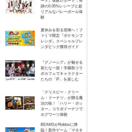
ート』体験レポート：奇
跡の0.05%レシーブと超
リアルなバレーボール体
験
夏休みを彩る冒険へ！フ
ァミマ限定『ポケモンフ
レンダ』スペシャルフレ
ンダピック獲得ガイド
『グノーシア』が魅せる
新たな一面！学園祭コラ
ボカフェでキャラクター
たちの「IF」を楽しむ
「クリスピー・クリー
ム・ドーナツ」が贈る魔
法の味！「ハリー・ポッ
ター」コラボドーナツで
ホグワーツ体験
BEAMSがRobloxに降
臨！新作ゲーム「マネキ