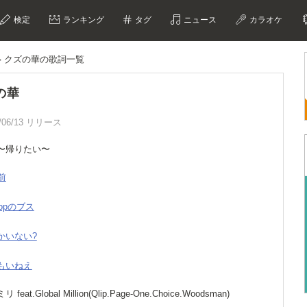
検定
ランキング
タグ
ニュース
カラオケ
クズの華の歌詞一覧
の華
/06/13 リリース
tro〜帰りたい〜
年前
pHopのブス
レかいない?
レもいねえ
 feat.Global Million(Qlip.Page-One.Choice.Woodsman)