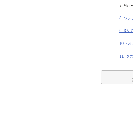
7. Ski
8. ワン
9. 3
10. 
11. 