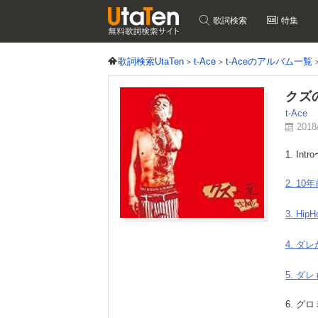
歌詞検索
特集
歌詞検索UtaTen
t-Ace
t-Aceのアルバム一覧
クズ
t-Ace
2018
1. In
2. 10
3. Hi
4. ダ
5. ダ
6. グロミリ