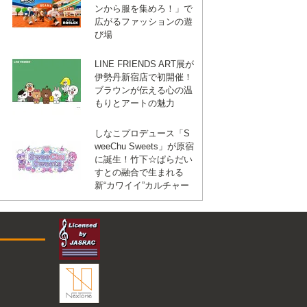
ンから服を集めろ！」で
広がるファッションの遊
び場
LINE FRIENDS ART展が
伊勢丹新宿店で初開催！
ブラウンが伝える心の温
もりとアートの魅力
しなこプロデュース「S
weeChu Sweets」が原宿
に誕生！竹下☆ぱらだい
すとの融合で生まれる
新“カワイイ”カルチャー