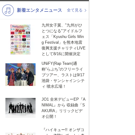
新着エンタメニュース
K-POP
演歌・歌謡
全て見る
バンド
洋楽
九州女子翼、"九州がひ
とつになる"アイドルフ
VTuber
ディズニー
ェス「Kyushu Girls Win
g Festival」を熊本地震
復興支援チャリティLIVE
として8/16に開催決定
UNiFY(Rap Team)通
称“らぷち”のフリーライ
ブツアー、ラストは9/17
池袋・サンシャインシテ
ィ 噴水広場！
JO1 全米デビューEP『A
NIMAL』から 収録曲「S
AKURA」リリックビデ
オ公開！
『ハイキュー!! オンザコ