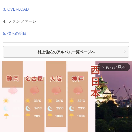
3. OVERLOAD
4. ファンファーレ
5. 僕らの明日
村上佳佑の
アルバム一覧ページへ
もっと見る
arrow_forward_ios