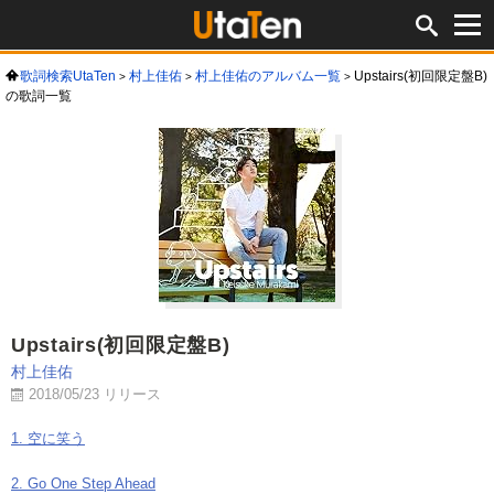
歌詞検索UtaTen
村上佳佑
村上佳佑のアルバム一覧
Upstairs(初回限定盤B)
の歌詞一覧
Upstairs(初回限定盤B)
村上佳佑
2018/05/23 リリース
1. 空に笑う
2. Go One Step Ahead