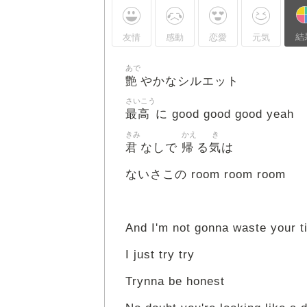
結
友情
感動
恋愛
元気
あで
艶
やかなシルエット
さいこう
最高
に good good good yeah
きみ
かえ
き
君
帰
気
なしで
る
は
ないさこの room room room
And I'm not gonna waste your t
I just try try
Trynna be honest