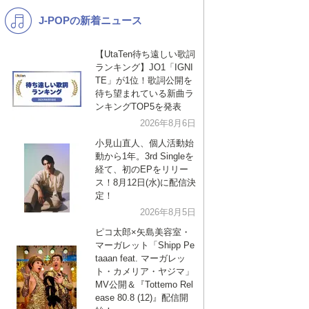
J-POPの新着ニュース
K-POP
演歌・歌謡
バンド
洋楽
【UtaTen待ち遠しい歌詞
ランキング】JO1「IGNI
VTuber
ディズニー
TE」が1位！歌詞公開を
待ち望まれている新曲ラ
ンキングTOP5を発表
2026年8月6日
小見山直人、個人活動始
動から1年。3rd Singleを
経て、初のEPをリリー
ス！8月12日(水)に配信決
定！
2026年8月5日
ピコ太郎×矢島美容室・
マーガレット「Shipp Pe
taaan feat. マーガレッ
ト・カメリア・ヤジマ」
MV公開＆『Tottemo Rel
ease 80.8 (12)』配信開