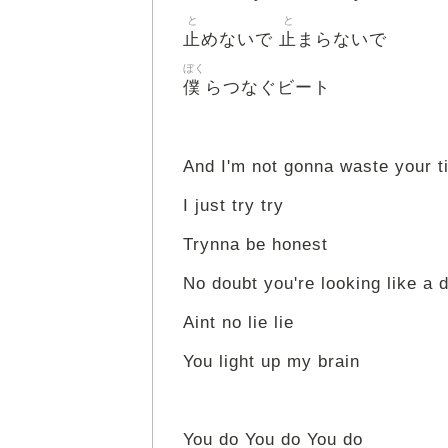
と
と
止
止
めないで
まらないで
ぼく
僕
らつなぐビート
And I'm not gonna waste your t
I just try try
Trynna be honest
No doubt you're looking like a
Aint no lie lie
You light up my brain
You do You do You do