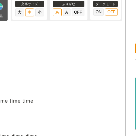
文字サイズ
ふりがな
ダークモード
果
ime time time