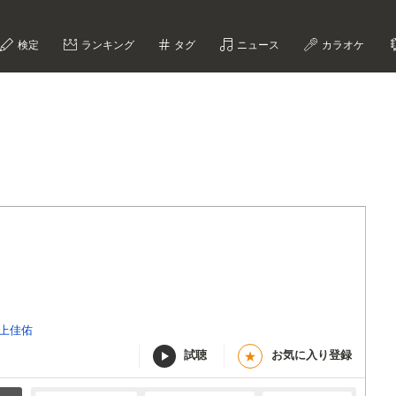
検定
ランキング
タグ
ニュース
カラオケ
上佳佑
試聴
お気に入り登録
★