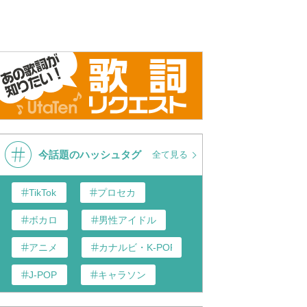
今話題のハッシュタグ
全て見る
TikTok
プロセカ
ボカロ
男性アイドル
アニメ
カナルビ・K-POP和訳
J-POP
キャラソン
あんスタ
歌い手