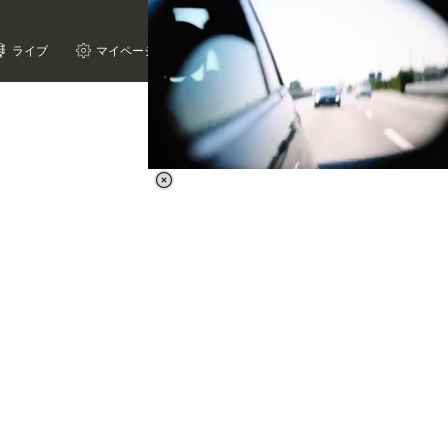
ライブ
マイページ
Loaded
:
38.44%
/
Unmute