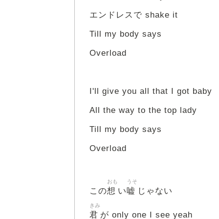
エンドレスで shake it
Till my body says
Overload
I'll give you all that I got baby
All the way to the top lady
Till my body says
Overload
おも
うそ
想
嘘
この
い
じゃない
きみ
君
が only one I see yeah