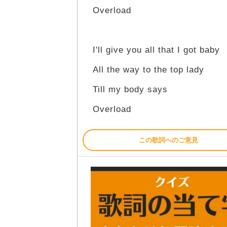
Overload
I'll give you all that I got baby
All the way to the top lady
Till my body says
Overload
この歌詞へのご意見