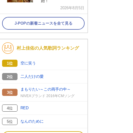
始！
2026年8月5日
J-POPの新着ニュースを全て見る
村上佳佑の人気歌詞ランキング
空に笑う
1位
二人だけの愛
2位
まもりたい～この両手の中～
3位
NIVEAブランド 2016年CMソング
RED
4位
なんのために
5位