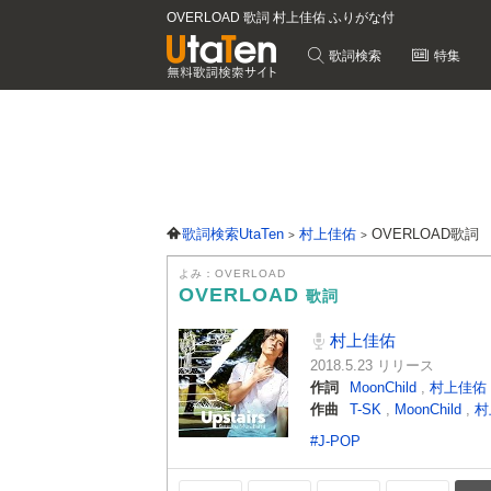
OVERLOAD 歌詞 村上佳佑 ふりがな付
歌詞検索
特集
歌詞検索UtaTen
村上佳佑
OVERLOAD歌詞
よみ：OVERLOAD
OVERLOAD
歌詞
村上佳佑
2018.5.23 リリース
作詞
MoonChild
,
村上佳佑
作曲
T-SK
,
MoonChild
,
村
#J-POP