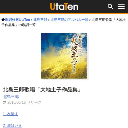
歌詞検索UtaTen
北島三郎
北島三郎のアルバム一覧
北島三郎歌唱「大地土
子作品集」の歌詞一覧
北島三郎歌唱「大地土子作品集」
北島三郎
2018/05/16 リリース
1. 友情よ
2. 海はいま