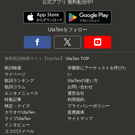
公式アプリ 無料配信中!
UtaTenをフォロー
無料歌詞検索サイト【UtaTen】
UtaTen TOP
歌詞検索
学園祭にアーティストを呼びた
マイページ
い
歌詞ランキング
UtaTenの使い方
歌詞コラム
お問い合わせ
エンタメニュース
運営会社
特集記事
利用規約
検定・クイズ
プライバシーポリシー
カラオケUtaTen
提携媒体
ライブUtaTen
サイトマップ
インタビュー
ココだけメール