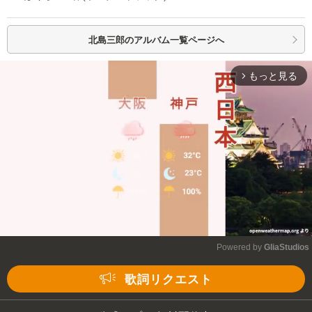
北島三郎の
アルバム一覧ページへ
もっと見る
arrow_forward_ios
Powered by 
GliaStudios
Mute
歌詞リクエスト