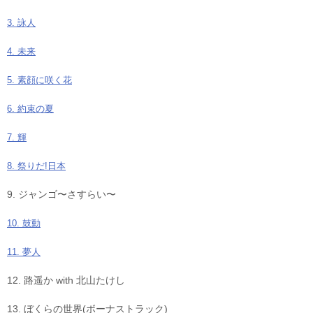
3. 詠人
4. 未来
5. 素顔に咲く花
6. 約束の夏
7. 輝
8. 祭りだ!日本
9. ジャンゴ〜さすらい〜
10. 鼓動
11. 夢人
12. 路遥か with 北山たけし
13. ぼくらの世界(ボーナストラック)