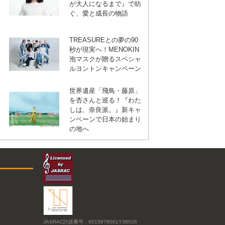
が大人になるまで』で紡
ぐ、愛と成長の物語
TREASUREとの夢の90
秒が現実へ！MENOKIN
泡マスクが贈るスペシャ
ルヨントンキャンペーン
世界遺産「飛鳥・藤原」
を杏さんと巡る！『わた
しは、奈良派。』新キャ
ンペーンで日本の始まり
の地へ
JASRAC許諾番号：9015879001Y38026