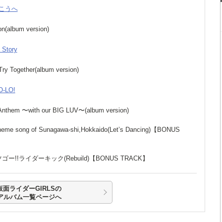
向こうへ
on(album version)
 Story
 Try Together(album version)
O-LO!
 Anthem 〜with our BIG LUV〜(album version)
theme song of Sunagawa-shi,Hokkaido(Let’s Dancing)【BONUS
ツゴー!!ライダーキック(Rebuild)【BONUS TRACK】
仮面ライダーGIRLSの
アルバム一覧ページへ