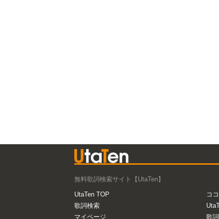
無料歌詞検索サイト【UtaTen】
UtaTen TOP
ココ
歌詞検索
Uta
マイページ
歌詞