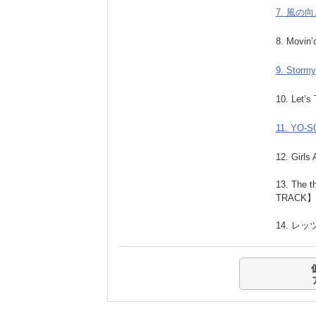
7. 風の
8. Movin’
9. Stormy
10. Let’s
11. YO-S
12. Girls
13. The 
TRACK】
14. レッ