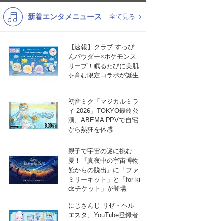
新着エンタメニュース
K-POP
演歌・歌謡
全て見る
バンド
洋楽
【速報】クラブ すっぴ
VTuber
ディズニー
んパウダー×ポケモンス
リープ！眠るたびに美肌
を育む限定コラボが誕生
初音ミク「マジカルミラ
イ 2026」TOKYO最終公
演、ABEMA PPVで自宅
から熱狂を体感
親子で宇宙の謎に挑む
夏！『真夜中の宇宙博物
館からの脱出』に「ファ
ミリーキット」と「for ki
dsチケット」が登場
にじさんじ リゼ・ヘル
エスタ、YouTube登録者