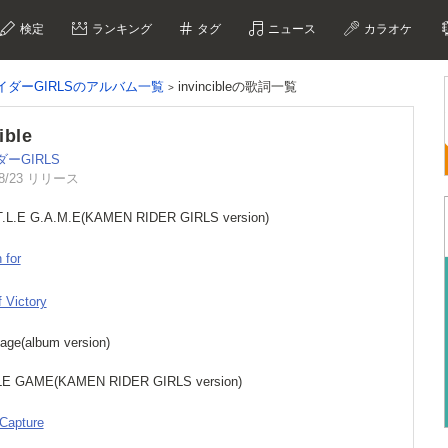
検定
ランキング
タグ
ニュース
カラオケ
イダーGIRLSのアルバム一覧
invincibleの歌詞一覧
ible
ーGIRLS
08/23 リリース
.T.L.E G.A.M.E(KAMEN RIDER GIRLS version)
 for
f Victory
tage(album version)
LE GAME(KAMEN RIDER GIRLS version)
 Capture