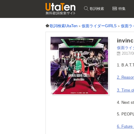
歌詞検索
特集
歌詞検索UtaTen
仮面ライダーGIRLS
仮面ラ
invinc
仮面ライダ
2017/
1. B.A.T
2. Reason
3. Time o
4. Next s
5. PEOP
6. Future