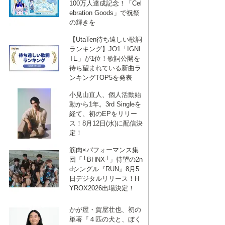
100万人達成記念！「Cel
ebration Goods」で祝祭
の輝きを
【UtaTen待ち遠しい歌詞
ランキング】JO1「IGNI
TE」が1位！歌詞公開を
待ち望まれている新曲ラ
ンキングTOP5を発表
小見山直人、個人活動始
動から1年。3rd Singleを
経て、初のEPをリリー
ス！8月12日(水)に配信決
定！
筋肉×パフォーマンス集
団「└BHNX┘」待望の2n
dシングル『RUN』8月5
日デジタルリリース！H
YROX2026出場決定！
かが屋・賀屋壮也、初の
単著『４匹の犬と、ぼく