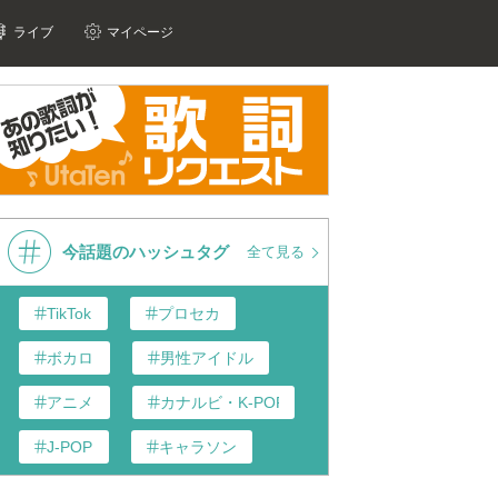
ライブ
マイページ
今話題のハッシュタグ
全て見る
TikTok
プロセカ
ボカロ
男性アイドル
アニメ
カナルビ・K-POP和訳
J-POP
キャラソン
あんスタ
歌い手