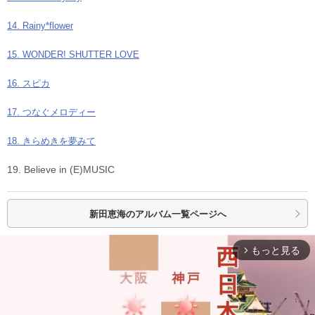
14. Rainy*flower
15. WONDER! SHUTTER LOVE
16. スピカ
17. つなぐメロディー
18. きらめきを夢みて
19. Believe in (E)MUSIC
新田恵海の
アルバム一覧ページへ
もっと見る
arrow_forward_ios