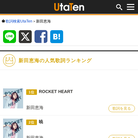
歌詞検索UtaTen
新田恵海
LINE
X
Facebook
は
て
な
ブ
ッ
ク
マ
ー
ク
新田恵海の人気歌詞ランキング
ROCKET HEART
1位
新田恵海
歌詞を見る
暁
2位
新田恵海