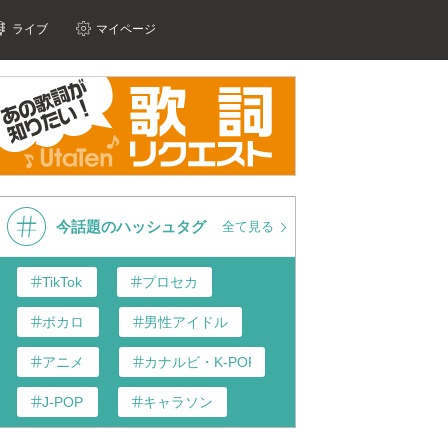
ライブ
マイページ
今話題のハッシュタグ
全て見る
TikTok
プロセカ
ボカロ
男性アイドル
アニメ
カナルビ・K-POP和訳
J-POP
キャラソン
あんスタ
歌い手