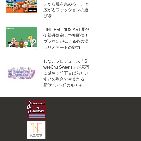
ンから服を集めろ！」で
広がるファッションの遊
び場
LINE FRIENDS ART展が
伊勢丹新宿店で初開催！
ブラウンが伝える心の温
もりとアートの魅力
しなこプロデュース「S
weeChu Sweets」が原宿
に誕生！竹下☆ぱらだい
すとの融合で生まれる
新“カワイイ”カルチャー