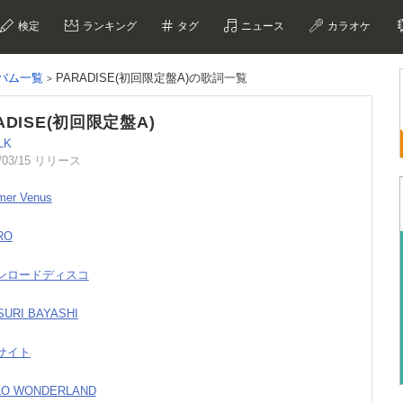
検定
ランキング
タグ
ニュース
カラオケ
ルバム一覧
PARADISE(初回限定盤A)の歌詞一覧
ADISE(初回限定盤A)
LK
/03/15 リリース
mer Venus
RO
ウンロードディスコ
SURI BAYASHI
ラサイト
LLO WONDERLAND