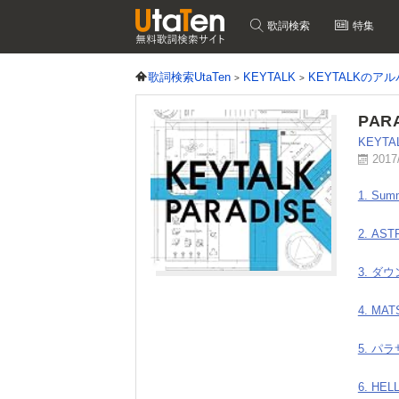
歌詞検索
特集
歌詞検索UtaTen
KEYTALK
KEYTALKのア
PAR
KEYTA
2017
1. Sum
2. AST
3. ダ
4. MAT
5. パ
6. HE