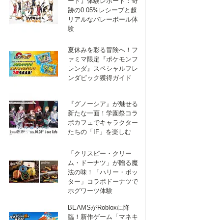
ート』体験レポート：奇
跡の0.05%レシーブと超
リアルなバレーボール体
験
夏休みを彩る冒険へ！フ
ァミマ限定『ポケモンフ
レンダ』スペシャルフレ
ンダピック獲得ガイド
『グノーシア』が魅せる
新たな一面！学園祭コラ
ボカフェでキャラクター
たちの「IF」を楽しむ
「クリスピー・クリー
ム・ドーナツ」が贈る魔
法の味！「ハリー・ポッ
ター」コラボドーナツで
ホグワーツ体験
BEAMSがRobloxに降
臨！新作ゲーム「マネキ