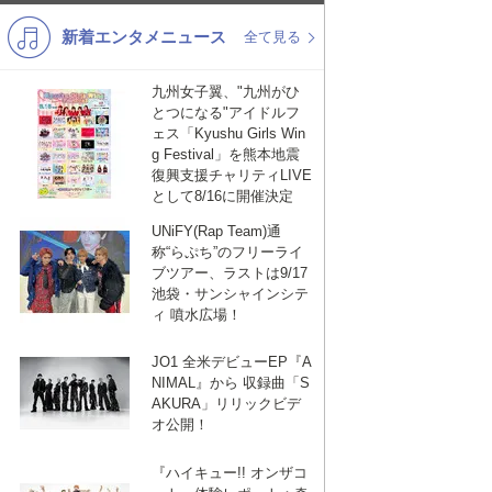
新着エンタメニュース
K-POP
演歌・歌謡
全て見る
バンド
洋楽
九州女子翼、"九州がひ
とつになる"アイドルフ
VTuber
ディズニー
ェス「Kyushu Girls Win
g Festival」を熊本地震
復興支援チャリティLIVE
として8/16に開催決定
UNiFY(Rap Team)通
称“らぷち”のフリーライ
ブツアー、ラストは9/17
池袋・サンシャインシテ
ィ 噴水広場！
JO1 全米デビューEP『A
NIMAL』から 収録曲「S
AKURA」リリックビデ
オ公開！
『ハイキュー!! オンザコ