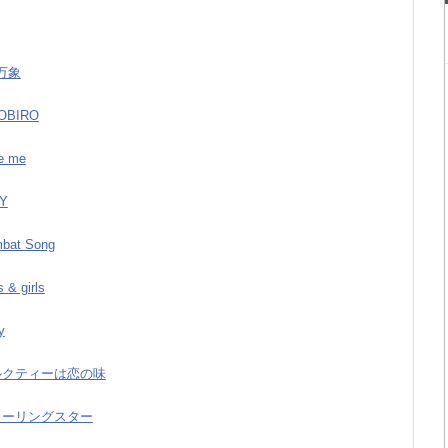
羅万象
ROBIRO
e me
AY
mbat Song
 & girls
y
ミルクティーは恋の味
スターリングスター