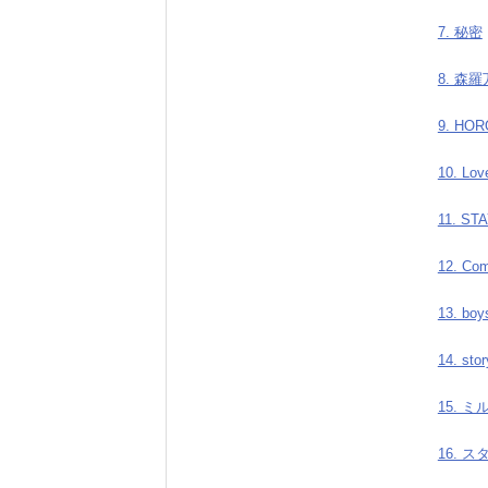
7. 秘密
8. 森
9. HO
10. Lov
11. ST
12. Co
13. boys
14. stor
15. 
16. 