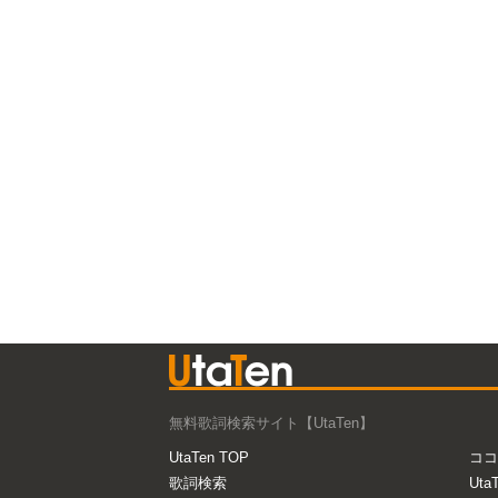
無料歌詞検索サイト【UtaTen】
UtaTen TOP
ココ
歌詞検索
Uta