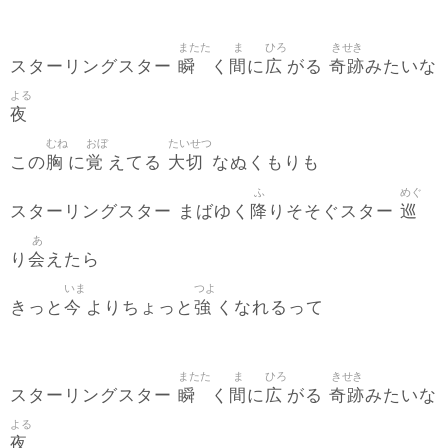
またた
ま
ひろ
きせき
瞬
間
広
奇跡
スターリングスター
く
に
がる
みたいな
よる
夜
むね
おぼ
たいせつ
胸
覚
大切
この
に
えてる
なぬくもりも
ふ
めぐ
降
巡
スターリングスター まばゆく
りそそぐスター
あ
会
り
えたら
いま
つよ
今
強
きっと
よりちょっと
くなれるって
またた
ま
ひろ
きせき
瞬
間
広
奇跡
スターリングスター
く
に
がる
みたいな
よる
夜