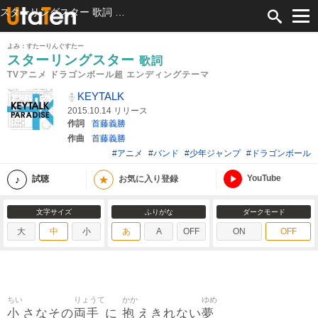
スターリングスター 歌詞 KEYTALK TVアニメ ドラゴンボール超 エンディングテーマ ふりがな付
よみ：すたーりんぐすたー
スターリングスター
歌詞
TVアニメ ドラゴンボール超 エンディングテーマ
KEYTALK
2015.10.14 リリース
作詞
首藤義勝
作曲
首藤義勝
#アニメ
#バンド
#少年ジャンプ
#ドラゴンボール
YouTube
★
試聴
お気に入り登録
文字サイズ
ふりがな
ダークモード
大
中
小
あ
A
OFF
ON
OFF
ちい
りょうて
かか
ゆめ
小
両手
抱
夢
さなその
に
えきれない