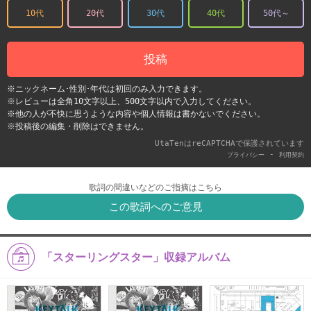
10代
20代
30代
40代
50代～
投稿
※ニックネーム･性別･年代は初回のみ入力できます。
※レビューは全角10文字以上、500文字以内で入力してください。
※他の人が不快に思うような内容や個人情報は書かないでください。
※投稿後の編集・削除はできません。
UtaTenはreCAPTCHAで保護されています
-
プライバシー
利用契約
歌詞の間違いなどのご指摘はこちら
この歌詞へのご意見
「スターリングスター」収録アルバム