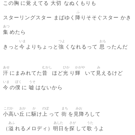
胸
覚
大切
この
に
えてる
なぬくもりも
ふ
降
スターリングスター まばゆく
りそそぐスター かき
あつ
集
めたら
いま
つよ
おも
今
強
思
きっと
よりちょっと
くなれるって
ったんだ
あせ
むかし
ひか
かがや
み
汗
昔
光
輝
見
にまみれてた
ほど
り
いて
えるけど
いま
ぼく
うそ
今
僕
嘘
の
に
はないから
こだか
おか
か
のぼ
まち
みお
小高
丘
駆
上
街
見降
い
に
け
って
を
ろして
あふ
あした
さが
うた
溢
明日
探
歌
（
れるメロディ）
を
して
うよ