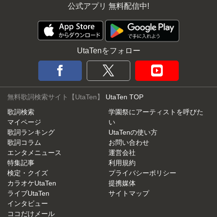
公式アプリ 無料配信中!
UtaTenをフォロー
無料歌詞検索サイト【UtaTen】
UtaTen TOP
歌詞検索
学園祭にアーティストを呼びた
マイページ
い
歌詞ランキング
UtaTenの使い方
歌詞コラム
お問い合わせ
エンタメニュース
運営会社
特集記事
利用規約
検定・クイズ
プライバシーポリシー
カラオケUtaTen
提携媒体
ライブUtaTen
サイトマップ
インタビュー
ココだけメール