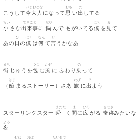
いまおとな
おも
だ
今大人
思
出
こうして
になって
い
してる
ちい
できごと
なや
ぼく
み
小
出来事
悩
僕
見
さな
に
んで もがいてる
を
て
ひ
ぼく
なん
い
日
僕
何
言
あの
の
は
て
うかなあ
まち
つつ
かぜ
の
街
包
風
乗
じゅうを
む
に ふわり
って
はじ
たび
で
始
旅
出
（
まるストーリー）さあ
に
よう
またた
ま
ひろ
きせき
瞬
間
広
奇跡
スターリングスター
く
に
がる
みたいな
よる
夜
むね
おぼ
たいせつ