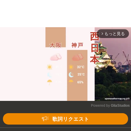
もっと見る
arrow_forward_ios
Powered by 
GliaStudios
Mute
歌詞リクエスト