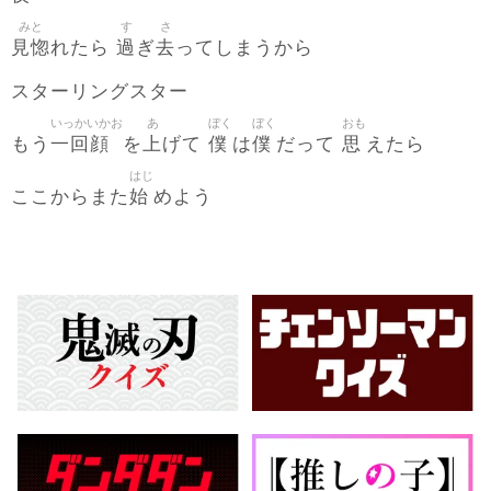
みと
す
さ
見惚
過
去
れたら
ぎ
ってしまうから
スターリングスター
いっかいかお
あ
ぼく
ぼく
おも
一回顔
上
僕
僕
思
もう
を
げて
は
だって
えたら
はじ
始
ここからまた
めよう