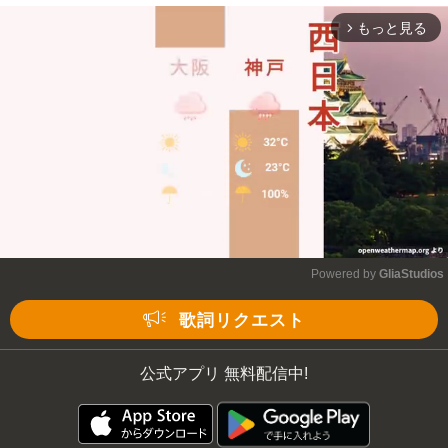
もっと見る
arrow_forward_ios
Powered by 
GliaStudios
Mute
歌詞リクエスト
公式アプリ 無料配信中!