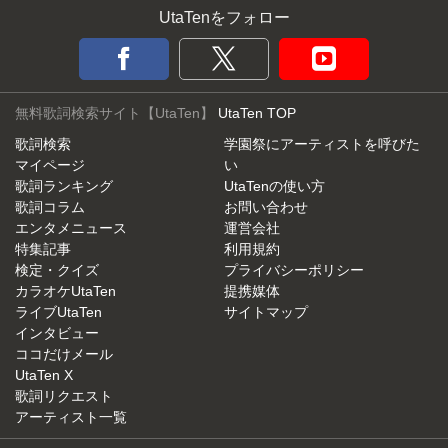
UtaTenをフォロー
無料歌詞検索サイト【UtaTen】
UtaTen TOP
歌詞検索
学園祭にアーティストを呼びた
マイページ
い
歌詞ランキング
UtaTenの使い方
歌詞コラム
お問い合わせ
エンタメニュース
運営会社
特集記事
利用規約
検定・クイズ
プライバシーポリシー
カラオケUtaTen
提携媒体
ライブUtaTen
サイトマップ
インタビュー
ココだけメール
UtaTen X
歌詞リクエスト
アーティスト一覧