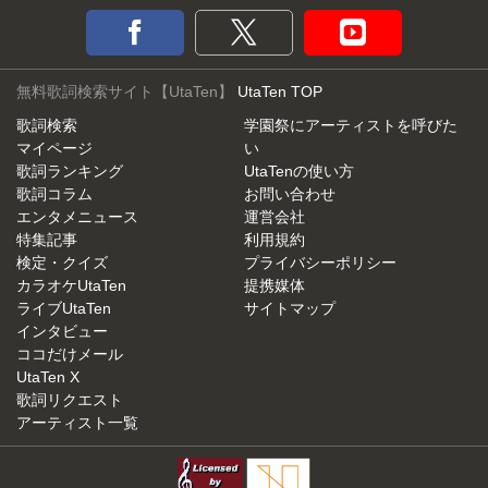
無料歌詞検索サイト【UtaTen】
UtaTen TOP
歌詞検索
学園祭にアーティストを呼びた
マイページ
い
歌詞ランキング
UtaTenの使い方
歌詞コラム
お問い合わせ
エンタメニュース
運営会社
特集記事
利用規約
検定・クイズ
プライバシーポリシー
カラオケUtaTen
提携媒体
ライブUtaTen
サイトマップ
インタビュー
ココだけメール
UtaTen X
歌詞リクエスト
アーティスト一覧