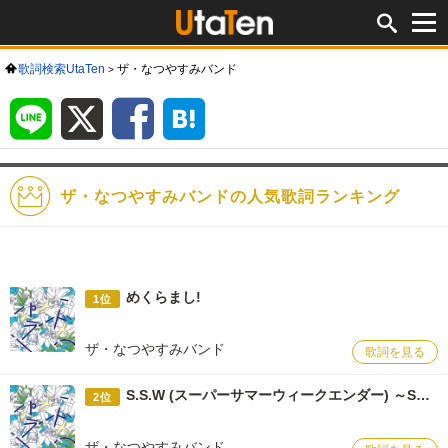
歌詞検索UtaTen
ザ・なつやすみバンド
LINE
X
Facebook
は
て
な
ブ
ッ
ク
マ
ー
ク
ザ・なつやすみバンドの人気歌詞ランキング
めくらまし!
1位
ザ・なつやすみバンド
歌詞を見る
S.S.W (スーパーサマーウィークエンダー) ～Sweet Suburbia Mix～
2位
ザ・なつやすみバンド