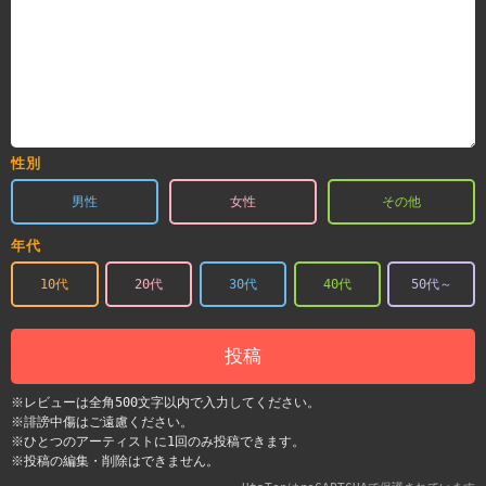
性別
男性
女性
その他
年代
10代
20代
30代
40代
50代～
投稿
※レビューは全角500文字以内で入力してください。
※誹謗中傷はご遠慮ください。
※ひとつのアーティストに1回のみ投稿できます。
※投稿の編集・削除はできません。