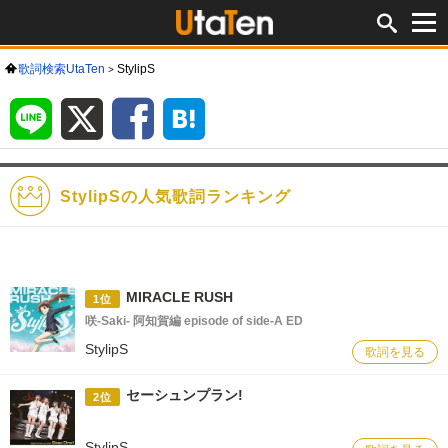
歌詞検索UtaTen
StylipS
LINE
X
Facebook
は
て
な
ブ
ッ
ク
マ
ー
ク
StylipSの人気歌詞ランキング
MIRACLE RUSH
1位
咲-Saki- 阿知賀編 episode of side-A ED
StylipS
歌詞を見る
セーシュンプラン!
2位
StylipS