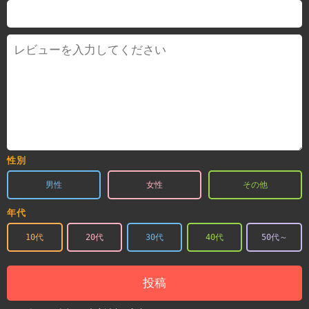
性別
男性
女性
その他
年代
10代
20代
30代
40代
50代～
投稿