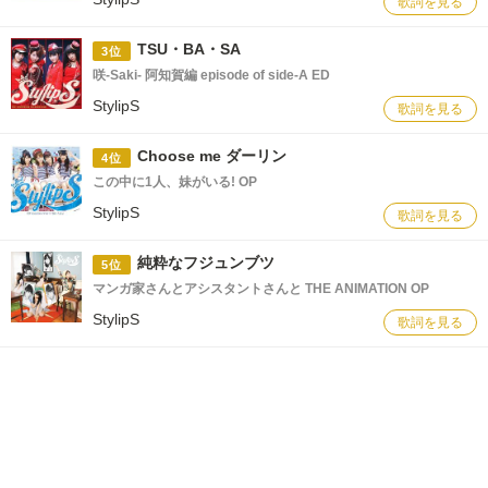
歌詞を見る
TSU・BA・SA
3位
咲-Saki- 阿知賀編 episode of side-A ED
StylipS
歌詞を見る
Choose me ダーリン
4位
この中に1人、妹がいる! OP
StylipS
歌詞を見る
純粋なフジュンブツ
5位
マンガ家さんとアシスタントさんと THE ANIMATION OP
StylipS
歌詞を見る