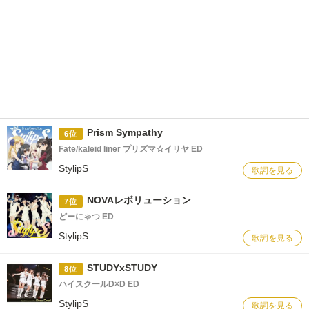
Prism Sympathy
6位
Fate/kaleid liner プリズマ☆イリヤ ED
StylipS
歌詞を見る
NOVAレボリューション
7位
どーにゃつ ED
StylipS
歌詞を見る
STUDYxSTUDY
8位
ハイスクールD×D ED
StylipS
歌詞を見る