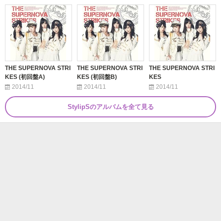
THE SUPERNOVA STRI
THE SUPERNOVA STRI
THE SUPERNOVA STRI
KES (初回盤A)
KES (初回盤B)
KES
2014/11
2014/11
2014/11
StylipSのアルバムを全て見る