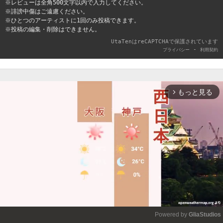
※レビューは全角500文字以内で入力してください。
※誹謗中傷はご遠慮ください。
※ひとつのアーティストに1回のみ投稿できます。
※投稿の編集・削除はできません。
UtaTenはreCAPTCHAで保護されています
-
プライバシー
利用契約
もっと見る
arrow_forward_ios
Powered by 
GliaStudios