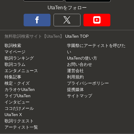
UtaTenをフォロー
無料歌詞検索サイト【UtaTen】
UtaTen TOP
歌詞検索
学園祭にアーティストを呼びた
マイページ
い
歌詞ランキング
UtaTenの使い方
歌詞コラム
お問い合わせ
エンタメニュース
運営会社
特集記事
利用規約
検定・クイズ
プライバシーポリシー
カラオケUtaTen
提携媒体
ライブUtaTen
サイトマップ
インタビュー
ココだけメール
UtaTen X
歌詞リクエスト
アーティスト一覧