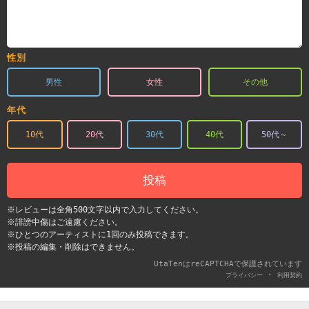
性別
男性
女性
その他
年代
10代
20代
30代
40代
50代～
投稿
※レビューは全角500文字以内で入力してください。
※誹謗中傷はご遠慮ください。
※ひとつのアーティストに1回のみ投稿できます。
※投稿の編集・削除はできません。
UtaTenはreCAPTCHAで保護されています
-
プライバシー
利用契約