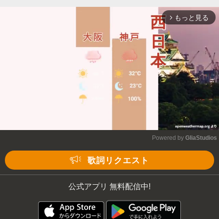
もっと見る
arrow_forward_ios
Powered by 
GliaStudios
Mute
歌詞リクエスト
公式アプリ 無料配信中!