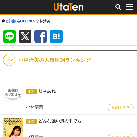
歌詞検索UtaTen
小林清美
LINE
X
Facebook
は
て
な
ブ
ッ
ク
マ
ー
ク
小林清美の人気歌詞ランキング
じゃあね
1位
小林清美
歌詞を見る
どんな強い風の中でも
2位
小林清美