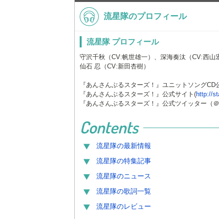
流星隊のプロフィール
流星隊 プロフィール
守沢千秋（CV:帆世雄一）、深海奏汰（CV:西山
仙石 忍（CV:新田杏樹）
『あんさんぶるスターズ！』ユニットソングCD
『あんさんぶるスターズ！』公式サイト(
http://s
『あんさんぶるスターズ！』公式ツイッター（＠ense
Contents
流星隊
の最新情報
流星隊
の特集記事
流星隊
のニュース
流星隊
の歌詞一覧
流星隊
のレビュー