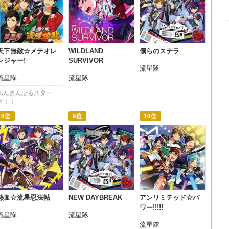
天下無敵☆メテオレ
WILDLAND
僕らのステラ
ンジャー!
SURVIVOR
流星隊
流星隊
流星隊
あんさんぶるスター
ズ！！
8位
9位
10位
熱血☆流星忍法帖
NEW DAYBREAK
アンリミテッド☆パ
ワー!!!!!
流星隊
流星隊
流星隊