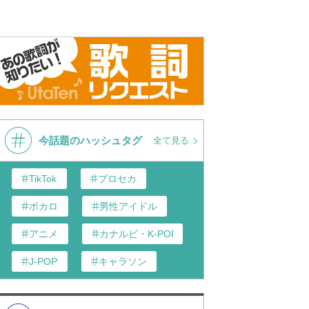
今話題のハッシュタグ
全て見る
TikTok
プロセカ
ボカロ
男性アイドル
アニメ
カナルビ・K-POP和訳
J-POP
キャラソン
あんスタ
歌い手