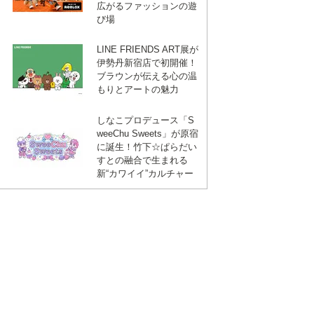
広がるファッションの遊
び場
LINE FRIENDS ART展が
伊勢丹新宿店で初開催！
ブラウンが伝える心の温
もりとアートの魅力
しなこプロデュース「S
weeChu Sweets」が原宿
に誕生！竹下☆ぱらだい
すとの融合で生まれる
新“カワイイ”カルチャー