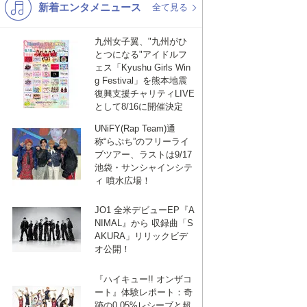
新着エンタメニュース
K-POP
演歌・歌謡
全て見る
バンド
洋楽
九州女子翼、"九州がひ
とつになる"アイドルフ
VTuber
ディズニー
ェス「Kyushu Girls Win
g Festival」を熊本地震
復興支援チャリティLIVE
として8/16に開催決定
UNiFY(Rap Team)通
称“らぷち”のフリーライ
ブツアー、ラストは9/17
池袋・サンシャインシテ
ィ 噴水広場！
JO1 全米デビューEP『A
NIMAL』から 収録曲「S
AKURA」リリックビデ
オ公開！
『ハイキュー!! オンザコ
ート』体験レポート：奇
跡の0.05%レシーブと超