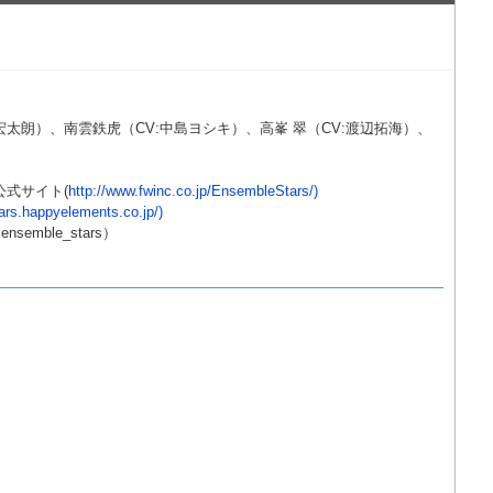
宏太朗）、南雲鉄虎（CV:中島ヨシキ）、高峯 翠（CV:渡辺拓海）、
公式サイト(
http://www.fwinc.co.jp/EnsembleStars/)
tars.happyelements.co.jp/)
mble_stars）