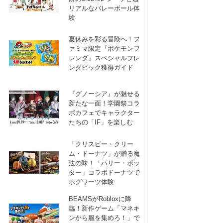
リアルなバレーボール体
験
夏休みを彩る冒険へ！フ
ァミマ限定『ポケモンフ
レンダ』スペシャルフレ
ンダピック獲得ガイド
『グノーシア』が魅せる
新たな一面！学園祭コラ
ボカフェでキャラクター
たちの「IF」を楽しむ
「クリスピー・クリー
ム・ドーナツ」が贈る魔
法の味！「ハリー・ポッ
ター」コラボドーナツで
ホグワーツ体験
BEAMSがRobloxに降
臨！新作ゲーム「マネキ
ンから服を集めろ！」で