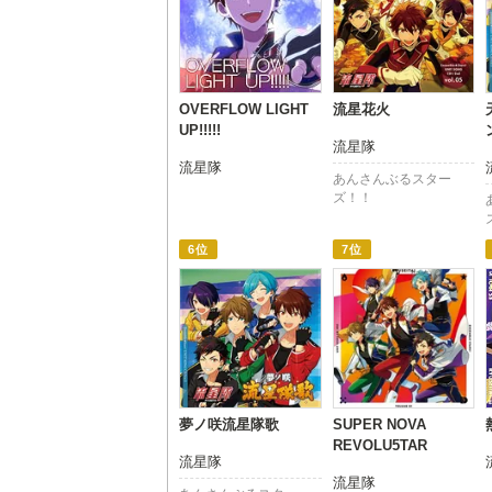
OVERFLOW LIGHT
流星花火
UP!!!!!
流星隊
流星隊
あんさんぶるスター
ズ！！
6位
7位
夢ノ咲流星隊歌
SUPER NOVA
REVOLU5TAR
流星隊
流星隊