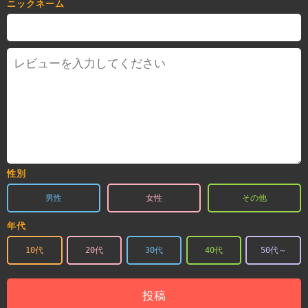
ニックネーム
性別
男性
女性
その他
年代
10代
20代
30代
40代
50代～
投稿