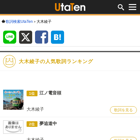
歌詞検索UtaTen
大木綾子
LINE
X
Facebook
は
て
な
ブ
ッ
ク
マ
ー
ク
大木綾子の人気歌詞ランキング
江ノ電音頭
1位
大木綾子
歌詞を見る
夢追道中
2位
大木綾子