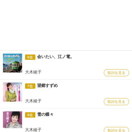
会いたい、江ノ電。
6位
大木綾子
歌詞を見る
望郷すずめ
7位
大木綾子
歌詞を見る
雪の蝶々
8位
大木綾子
歌詞を見る