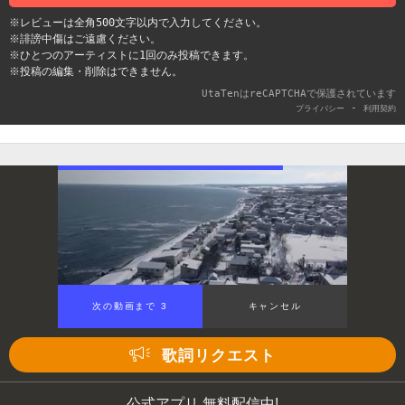
※レビューは全角500文字以内で入力してください。
※誹謗中傷はご遠慮ください。
※ひとつのアーティストに1回のみ投稿できます。
※投稿の編集・削除はできません。
UtaTenはreCAPTCHAで保護されています
-
プライバシー
利用契約
次の動画まで 2
キャンセル
歌詞リクエスト
公式アプリ 無料配信中!