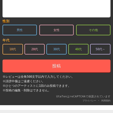
性別
男性
女性
その他
年代
10代
20代
30代
40代
50代～
投稿
※レビューは全角500文字以内で入力してください。
※誹謗中傷はご遠慮ください。
※ひとつのアーティストに1回のみ投稿できます。
※投稿の編集・削除はできません。
UtaTenはreCAPTCHAで保護されています
-
プライバシー
利用契約