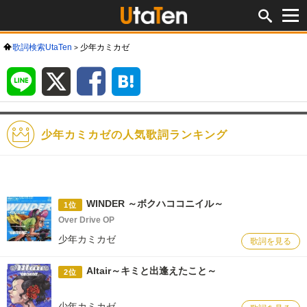
歌詞検索UtaTen
少年カミカゼ
LINE
X
Facebook
は
て
な
ブ
ッ
ク
マ
ー
ク
少年カミカゼの人気歌詞ランキング
WINDER ～ボクハココニイル～
1位
Over Drive OP
少年カミカゼ
歌詞を見る
Altair～キミと出逢えたこと～
2位
少年カミカゼ