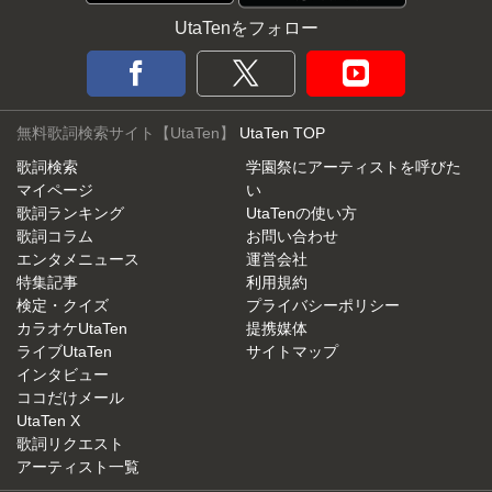
UtaTenをフォロー
無料歌詞検索サイト【UtaTen】
UtaTen TOP
歌詞検索
学園祭にアーティストを呼びた
マイページ
い
歌詞ランキング
UtaTenの使い方
歌詞コラム
お問い合わせ
エンタメニュース
運営会社
特集記事
利用規約
検定・クイズ
プライバシーポリシー
カラオケUtaTen
提携媒体
ライブUtaTen
サイトマップ
インタビュー
ココだけメール
UtaTen X
歌詞リクエスト
アーティスト一覧