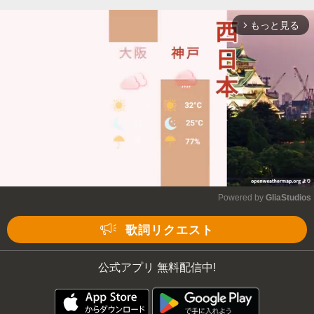
もっと見る
arrow_forward_ios
Powered by 
GliaStudios
Mute
歌詞リクエスト
公式アプリ 無料配信中!