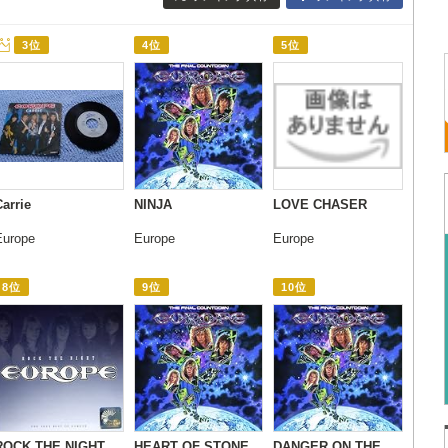
3位
4位
5位
Carrie
NINJA
LOVE CHASER
Europe
Europe
Europe
8位
9位
10位
ROCK THE NIGHT
HEART OF STONE
DANGER ON THE