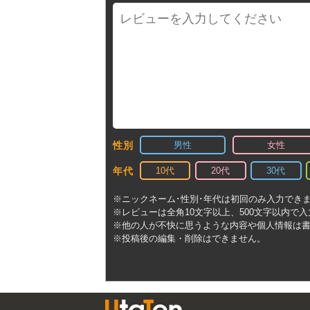
男性
女性
性別
10代
20代
30代
年代
※ニックネーム･性別･年代は初回のみ入力でき
※レビューは全角10文字以上、500文字以内で
※他の人が不快に思うような内容や個人情報は
※投稿後の編集・削除はできません。