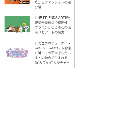
広がるファッションの遊
び場
LINE FRIENDS ART展が
伊勢丹新宿店で初開催！
ブラウンが伝える心の温
もりとアートの魅力
しなこプロデュース「S
weeChu Sweets」が原宿
に誕生！竹下☆ぱらだい
すとの融合で生まれる
新“カワイイ”カルチャー