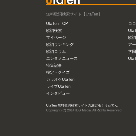
無料歌詞検索サイト【UtaTen】
UtaTen TOP
ココ
歌詞検索
Uta
マイページ
歌詞
歌詞ランキング
アー
歌詞コラム
学園
エンタメニュース
Ut
特集記事
検定・クイズ
カラオケUtaTen
ライブUtaTen
インタビュー
UtaTen 無料歌詞検索サイトの決定版！うたてん
Copyright (C) 2014 IBG Media. All Rights Reserved.