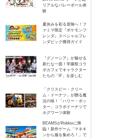
ブ
リアルなバレーボール体
験
ッ
夏休みを彩る冒険へ！フ
ァミマ限定『ポケモンフ
ク
レンダ』スペシャルフレ
ンダピック獲得ガイド
マ
『グノーシア』が魅せる
新たな一面！学園祭コラ
ボカフェでキャラクター
ー
たちの「IF」を楽しむ
「クリスピー・クリー
ク
ム・ドーナツ」が贈る魔
法の味！「ハリー・ポッ
ター」コラボドーナツで
ホグワーツ体験
BEAMSがRobloxに降
臨！新作ゲーム「マネキ
ンから服を集めろ！」で