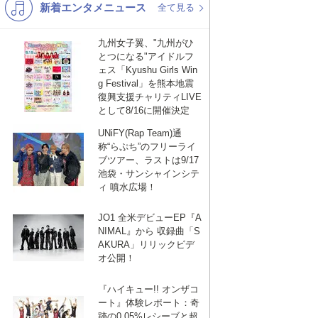
新着エンタメニュース
K-POP
演歌・歌謡
全て見る
バンド
洋楽
九州女子翼、"九州がひ
とつになる"アイドルフ
VTuber
ディズニー
ェス「Kyushu Girls Win
g Festival」を熊本地震
復興支援チャリティLIVE
として8/16に開催決定
UNiFY(Rap Team)通
称“らぷち”のフリーライ
ブツアー、ラストは9/17
池袋・サンシャインシテ
ebook
は
ィ 噴水広場！
JO1 全米デビューEP『A
て
NIMAL』から 収録曲「S
AKURA」リリックビデ
オ公開！
な
『ハイキュー!! オンザコ
ート』体験レポート：奇
跡の0.05%レシーブと超