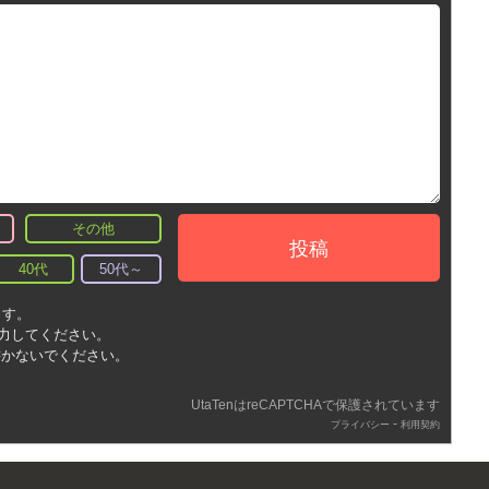
その他
投稿
40代
50代～
ます。
入力してください。
書かないでください。
UtaTenはreCAPTCHAで保護されています
-
プライバシー
利用契約