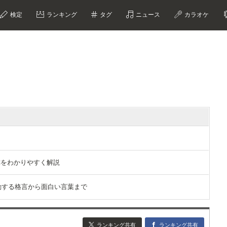
検定
ランキング
タグ
ニュース
カラオケ
？
称をわかりやすく解説
選｜感動する格言から面白い言葉まで
ランキング共有
ランキング共有