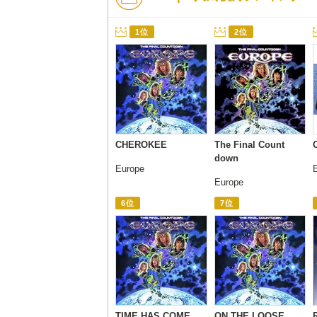
1位
2位
CHEROKEE
The Final Count
down
Europe
Europe
6位
7位
TIME HAS COME
ON THE LOOSE