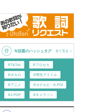
今話題のハッシュタグ
全て見る
TikTok
プロセカ
ボカロ
男性アイドル
アニメ
カナルビ・K-POP和訳
J-POP
キャラソン
あんスタ
歌い手