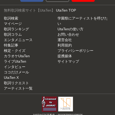
無料歌詞検索サイト【UtaTen】
UtaTen TOP
歌詞検索
学園祭にアーティストを呼びた
マイページ
い
歌詞ランキング
UtaTenの使い方
歌詞コラム
お問い合わせ
エンタメニュース
運営会社
特集記事
利用規約
検定・クイズ
プライバシーポリシー
カラオケUtaTen
提携媒体
ライブUtaTen
サイトマップ
インタビュー
ココだけメール
UtaTen X
歌詞リクエスト
アーティスト一覧
JASRAC許諾番号：9015879001Y38026