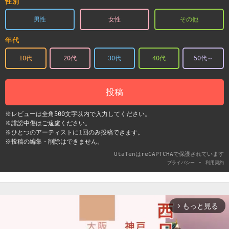
性別
男性
女性
その他
年代
10代
20代
30代
40代
50代～
投稿
※レビューは全角500文字以内で入力してください。
※誹謗中傷はご遠慮ください。
※ひとつのアーティストに1回のみ投稿できます。
※投稿の編集・削除はできません。
UtaTenはreCAPTCHAで保護されています
-
プライバシー
利用契約
もっと見る
arrow_forward_ios