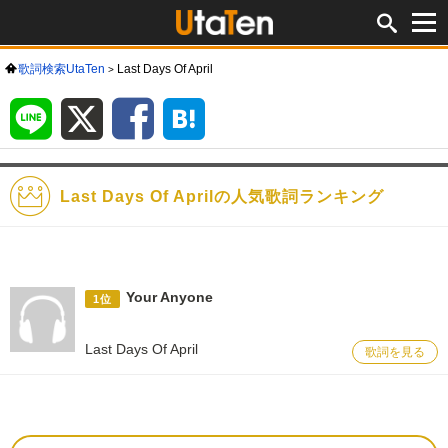
歌詞検索UtaTen
Last Days Of April
LINE
X
Facebook
は
て
な
ブ
ッ
ク
マ
ー
ク
Last Days Of Aprilの人気歌詞ランキング
Your Anyone
1位
Last Days Of April
歌詞を見る