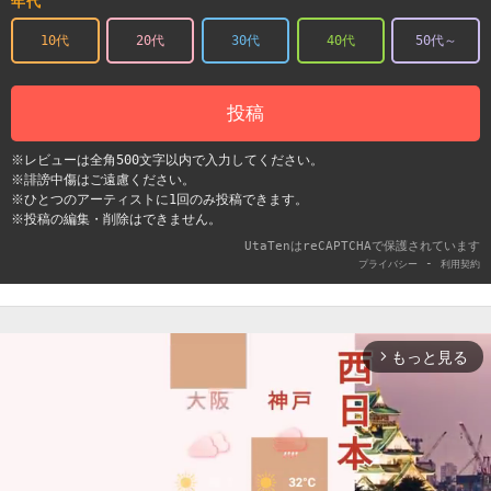
年代
10代
20代
30代
40代
50代～
投稿
※レビューは全角500文字以内で入力してください。
※誹謗中傷はご遠慮ください。
※ひとつのアーティストに1回のみ投稿できます。
※投稿の編集・削除はできません。
UtaTenはreCAPTCHAで保護されています
-
プライバシー
利用契約
もっと見る
arrow_forward_ios