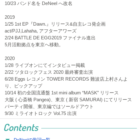
10/23 バンド名を DeNeel へ改名
2019
1/25 1st EP『Dawn.』リリース&自主レコ発企画
act/PJJ,Lahaha, アフターアワーズ
2/24 BATTLE DE EGG2019 ファイナル進出
5月活動拠点を東京へ移動。
2020
1/28 ライブオンにてインタビュー掲載
2/22 ツタロックフェス 2020 最終審査出演
6/28 Eggs レコメン TOWER RECORDS 難波店上村さんよ
り、ピックアップ
10/14 初の全国流通盤 1st mini album “MASK” リリース
大阪 ( 心斎橋 Pangea)、東京 ( 新宿 SAMURAI) にてリリース
パーティ開催、東京編ではソールドアウト
9/30 ミライオトロック Vol.75 出演
Contents
DeNeelの歌詞一覧