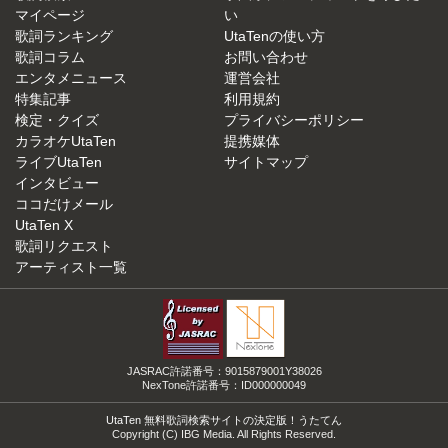
マイページ
い
歌詞ランキング
UtaTenの使い方
歌詞コラム
お問い合わせ
エンタメニュース
運営会社
特集記事
利用規約
検定・クイズ
プライバシーポリシー
カラオケUtaTen
提携媒体
ライブUtaTen
サイトマップ
インタビュー
ココだけメール
UtaTen X
歌詞リクエスト
アーティスト一覧
JASRAC許諾番号：9015879001Y38026
NexTone許諾番号：ID000000049
UtaTen 無料歌詞検索サイトの決定版！うたてん
Copyright (C) IBG Media. All Rights Reserved.