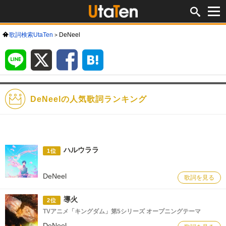
歌詞検索UtaTen
DeNeel
LINE
X
Facebook
は
て
な
ブ
ッ
ク
マ
ー
ク
DeNeelの人気歌詞ランキング
ハルウララ
1位
DeNeel
歌詞を見る
導火
2位
TVアニメ「キングダム」第5シリーズ オープニングテーマ
DeNeel