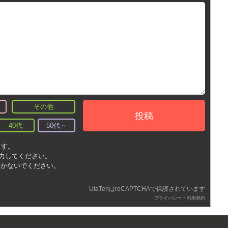
その他
投稿
40代
50代～
ます。
入力してください。
書かないでください。
UtaTenはreCAPTCHAで保護されています
-
プライバシー
利用契約