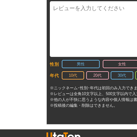
男性
女性
性別
10代
20代
30代
年代
※ニックネーム･性別･年代は初回のみ入力でき
※レビューは全角10文字以上、500文字以内で
※他の人が不快に思うような内容や個人情報は
※投稿後の編集・削除はできません。