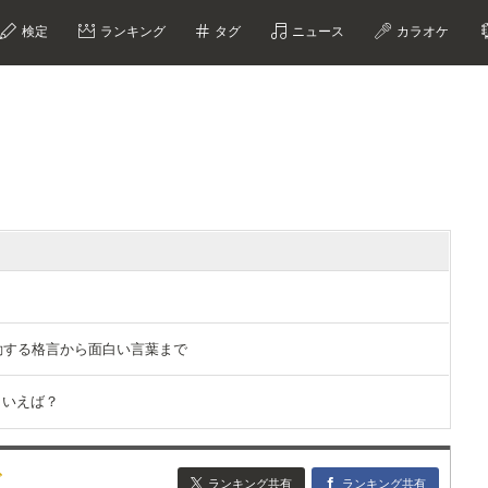
検定
ランキング
タグ
ニュース
カラオケ
？
選｜感動する格言から面白い言葉まで
といえば？
グ
ランキング共有
ランキング共有