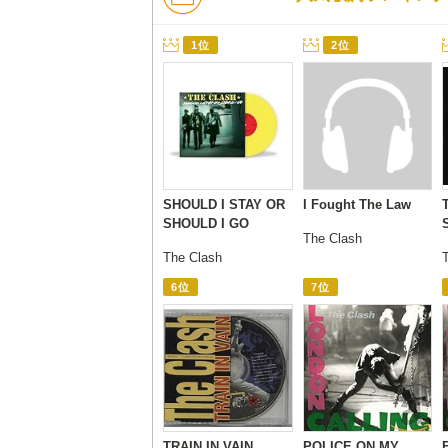
1位
2位
SHOULD I STAY OR
I Fought The Law
SHOULD I GO
The Clash
The Clash
6位
7位
TRAIN IN VAIN
POLICE ON MY