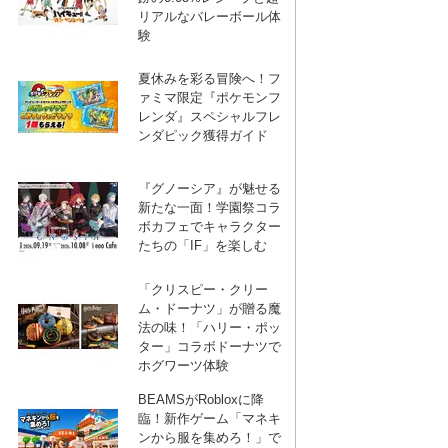
ブ
リアルなバレーボール体
験
ッ
夏休みを彩る冒険へ！フ
ァミマ限定『ポケモンフ
ク
レンダ』スペシャルフレ
ンダピック獲得ガイド
マ
『グノーシア』が魅せる
新たな一面！学園祭コラ
ボカフェでキャラクター
ー
たちの「IF」を楽しむ
「クリスピー・クリー
ク
ム・ドーナツ」が贈る魔
法の味！「ハリー・ポッ
ター」コラボドーナツで
ホグワーツ体験
BEAMSがRobloxに降
臨！新作ゲーム「マネキ
ンから服を集めろ！」で