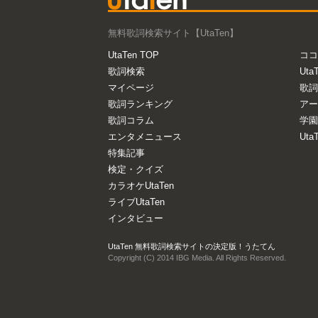
無料歌詞検索サイト【UtaTen】
UtaTen TOP
ココ
歌詞検索
Uta
マイページ
歌詞
歌詞ランキング
アー
歌詞コラム
学園
エンタメニュース
Ut
特集記事
検定・クイズ
カラオケUtaTen
ライブUtaTen
インタビュー
UtaTen 無料歌詞検索サイトの決定版！うたてん
Copyright (C) 2014 IBG Media. All Rights Reserved.