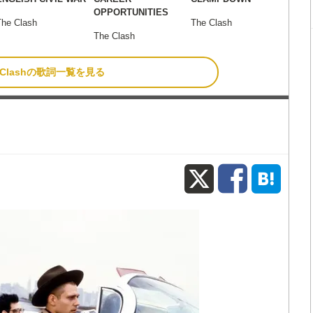
OPPORTUNITIES
The Clash
The Clash
The Clash
e Clashの歌詞一覧を見る
X
Fac