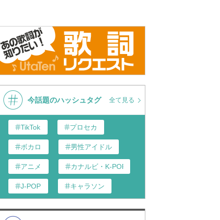
今話題のハッシュタグ
全て見る
TikTok
プロセカ
ボカロ
男性アイドル
アニメ
カナルビ・K-POP和訳
J-POP
キャラソン
あんスタ
歌い手