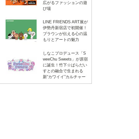
広がるファッションの遊
び場
LINE FRIENDS ART展が
伊勢丹新宿店で初開催！
ブラウンが伝える心の温
もりとアートの魅力
しなこプロデュース「S
weeChu Sweets」が原宿
に誕生！竹下☆ぱらだい
すとの融合で生まれる
新“カワイイ”カルチャー