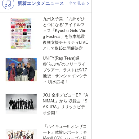
新着エンタメニュース
K-POP
演歌・歌謡
全て見る
バンド
洋楽
九州女子翼、"九州がひ
とつになる"アイドルフ
VTuber
ディズニー
ェス「Kyushu Girls Win
g Festival」を熊本地震
復興支援チャリティLIVE
として8/16に開催決定
UNiFY(Rap Team)通
称“らぷち”のフリーライ
ブツアー、ラストは9/17
池袋・サンシャインシテ
ebook
は
ィ 噴水広場！
JO1 全米デビューEP『A
て
NIMAL』から 収録曲「S
AKURA」リリックビデ
オ公開！
な
『ハイキュー!! オンザコ
ート』体験レポート：奇
跡の0.05%レシーブと超