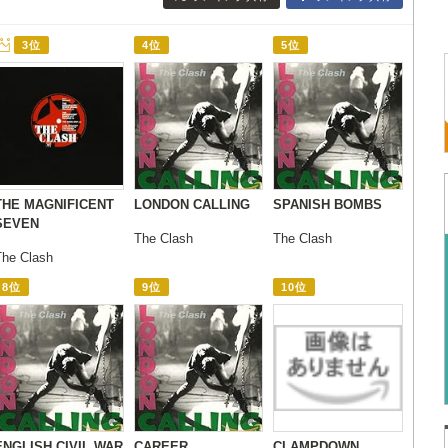
3位
4位
5位
THE MAGNIFICENT
LONDON CALLING
SPANISH BOMBS
SEVEN
The Clash
The Clash
The Clash
8位
9位
10位
ENGLISH CIVIL WAR
CAREER
CLAMPDOWN