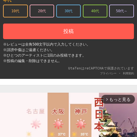
年代
10代
20代
30代
40代
50代～
投稿
※レビューは全角500文字以内で入力してください。
※誹謗中傷はご遠慮ください。
※ひとつのアーティストに1回のみ投稿できます。
※投稿の編集・削除はできません。
UtaTenはreCAPTCHAで保護されています
-
プライバシー
利用契約
もっと見る
arrow_forward_ios