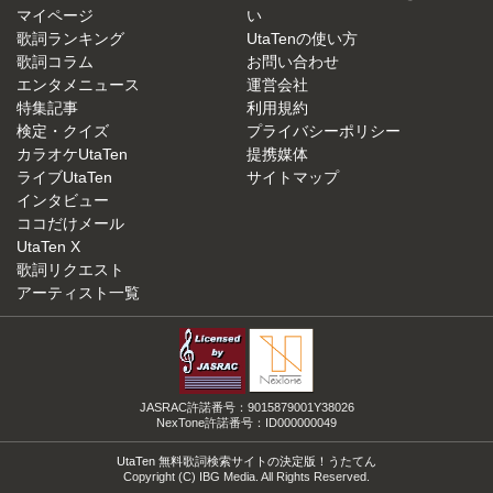
マイページ
い
歌詞ランキング
UtaTenの使い方
歌詞コラム
お問い合わせ
エンタメニュース
運営会社
特集記事
利用規約
検定・クイズ
プライバシーポリシー
カラオケUtaTen
提携媒体
ライブUtaTen
サイトマップ
インタビュー
ココだけメール
UtaTen X
歌詞リクエスト
アーティスト一覧
JASRAC許諾番号：9015879001Y38026
NexTone許諾番号：ID000000049
UtaTen 無料歌詞検索サイトの決定版！うたてん
Copyright (C) IBG Media. All Rights Reserved.