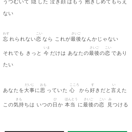
隠
泣
顔
抱
うつむいて
した
き
はもう
きしめてもらえ
ない
わす
こい
さいご
忘
恋
最後
れられない
なら これが
なんかじゃない
いま
さいご
こい
今
最後
恋
それでも きっと
だけは あなたの
の
であり
たい
だいじ
おも
こころ
す
い
大事
思
心
好
言
あなたを
に
っていた
から
きだと
えた
きも
ひ
ほんとう
さいご
こい
み
気持
日
本当
最後
恋
見
この
ちは いつの
か
に
の
つける