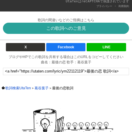
UtaTenはreCAPTCHAで保護されています
-
プライバシー
利用契約
歌詞の間違いなどのご指摘はこちら
この歌詞へのご意見
X
Facebook
LINE
ブログやHPでこの歌詞を共有する場合はこのURLをコピーしてください
曲名：最後の恋 歌手：葛谷葉子
歌詞検索UtaTen
葛谷葉子
最後の恋歌詞