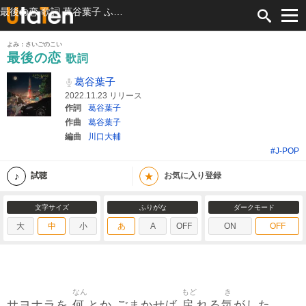
最後の恋 歌詞 葛谷葉子 ふりがな付
よみ：さいごのこい
最後の恋
歌詞
葛谷葉子
2022.11.23 リリース
作詞
葛谷葉子
作曲
葛谷葉子
編曲
川口大輔
#J-POP
★
試聴
お気に入り登録
文字サイズ
ふりがな
ダークモード
大
中
小
あ
A
OFF
ON
OFF
なん
もど
き
何
戻
気
サヨナラを
とか ごまかせば
れる
がした