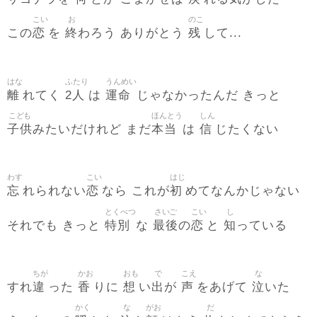
こい
お
のこ
恋
終
残
この
を
わろう ありがとう
して...
はな
ふたり
うんめい
離
2人
運命
れてく
は
じゃなかったんだ きっと
こども
ほんとう
しん
子供
本当
信
みたいだけれど まだ
は
じたくない
わす
こい
はじ
忘
恋
初
れられない
なら これが
めてなんかじゃない
とくべつ
さいご
こい
し
特別
最後
恋
知
それでも きっと
な
の
と
っている
ちが
かお
おも
で
こえ
な
違
香
想
出
声
泣
すれ
った
りに
い
が
をあげて
いた
かく
な
がお
だ