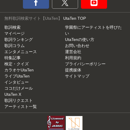
無料歌詞検索サイト【UtaTen】
UtaTen TOP
歌詞検索
学園祭にアーティストを呼びた
マイページ
い
歌詞ランキング
UtaTenの使い方
歌詞コラム
お問い合わせ
エンタメニュース
運営会社
特集記事
利用規約
検定・クイズ
プライバシーポリシー
カラオケUtaTen
提携媒体
ライブUtaTen
サイトマップ
インタビュー
ココだけメール
UtaTen X
歌詞リクエスト
アーティスト一覧