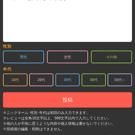
性別
男性
女性
その他
年代
10代
20代
30代
40代
50代～
投稿
※ニックネーム･性別･年代は初回のみ入力できます。
※レビューは全角10文字以上、500文字以内で入力してください。
※他の人が不快に思うような内容や個人情報は書かないでください。
※投稿後の編集・削除はできません。