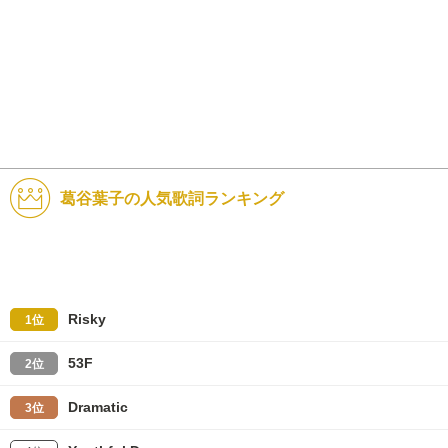
葛谷葉子の人気歌詞ランキング
Risky
1位
53F
2位
Dramatic
3位