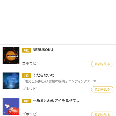
NEBUSOKU
6位
ゴホウビ
歌詞を見る
くだらないな
7位
「地元しか勝たん! 宮城VS広島」エンディングテーマ
ゴホウビ
歌詞を見る
一糸まとわぬアイを見せてよ
8位
ゴホウビ
歌詞を見る