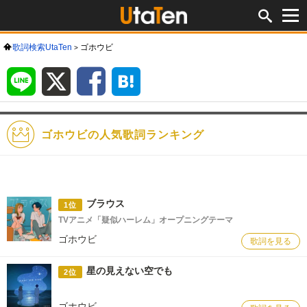
歌詞検索UtaTen
ゴホウビ
LINE
X
Facebook
は
て
な
ブ
ッ
ク
マ
ー
ク
ゴホウビの人気歌詞ランキング
ブラウス
1位
TVアニメ「疑似ハーレム」オープニングテーマ
ゴホウビ
歌詞を見る
星の見えない空でも
2位
ゴホウビ