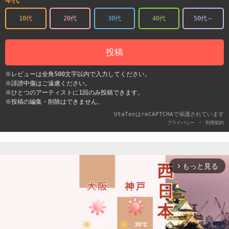
年代
10代
20代
30代
40代
50代～
投稿
※レビューは全角500文字以内で入力してください。
※誹謗中傷はご遠慮ください。
※ひとつのアーティストに1回のみ投稿できます。
※投稿の編集・削除はできません。
UtaTenはreCAPTCHAで保護されています
-
プライバシー
利用契約
もっと見る
arrow_forward_ios