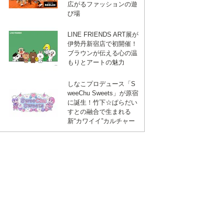
広がるファッションの遊
び場
LINE FRIENDS ART展が
伊勢丹新宿店で初開催！
ブラウンが伝える心の温
もりとアートの魅力
しなこプロデュース「S
weeChu Sweets」が原宿
に誕生！竹下☆ぱらだい
すとの融合で生まれる
新“カワイイ”カルチャー