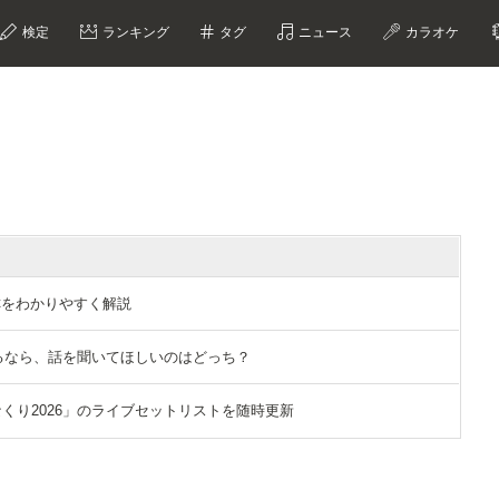
検定
ランキング
タグ
ニュース
カラオケ
称をわかりやすく解説
ができるなら、話を聞いてほしいのはどっち？
「ひなくり2026」のライブセットリストを随時更新