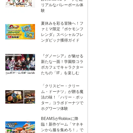
リアルなバレーボール体
験
夏休みを彩る冒険へ！フ
ァミマ限定『ポケモンフ
レンダ』スペシャルフレ
ンダピック獲得ガイド
『グノーシア』が魅せる
新たな一面！学園祭コラ
ボカフェでキャラクター
たちの「IF」を楽しむ
「クリスピー・クリー
ム・ドーナツ」が贈る魔
法の味！「ハリー・ポッ
ター」コラボドーナツで
ホグワーツ体験
BEAMSがRobloxに降
臨！新作ゲーム「マネキ
ンから服を集めろ！」で