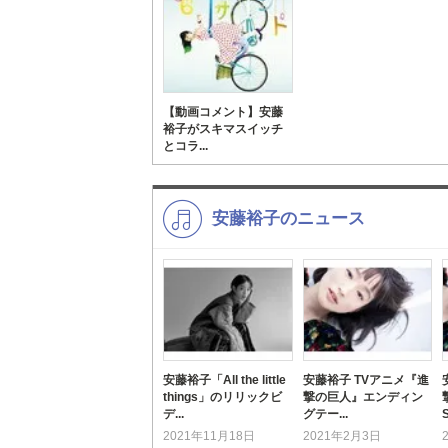
【動画コメント】安藤
裕子がスキマスイッチ
とコラ...
安藤裕子のニュース
安藤裕子「All the little
安藤裕子 TVアニメ『進
things」のリリックビ
撃の巨人』エンディン
デ...
グテー...
S
2021年11月18日
2021年2月3日