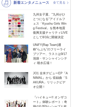
新着エンタメニュース
K-POP
演歌・歌謡
全て見る
バンド
洋楽
九州女子翼、"九州がひ
とつになる"アイドルフ
VTuber
ディズニー
ェス「Kyushu Girls Win
g Festival」を熊本地震
復興支援チャリティLIVE
として8/16に開催決定
UNiFY(Rap Team)通
称“らぷち”のフリーライ
ブツアー、ラストは9/17
池袋・サンシャインシテ
ィ 噴水広場！
JO1 全米デビューEP『A
NIMAL』から 収録曲「S
AKURA」リリックビデ
オ公開！
『ハイキュー!! オンザコ
ート』体験レポート：奇
跡の0.05%レシーブと超