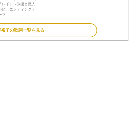
「レイトン教授と魔人
の笛」エンディングテ
ーマ
藤裕子の歌詞一覧を見る