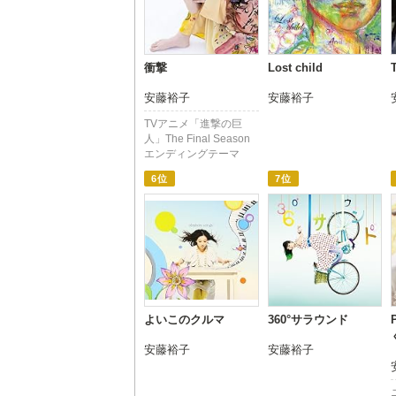
衝撃
Lost child
安藤裕子
安藤裕子
TVアニメ「進撃の巨
人」The Final Season
エンディングテーマ
6位
7位
よいこのクルマ
360°サラウンド
安藤裕子
安藤裕子