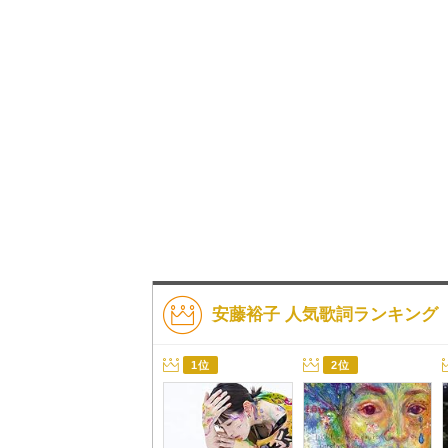
安藤裕子 人気歌詞ランキング
1位
2位