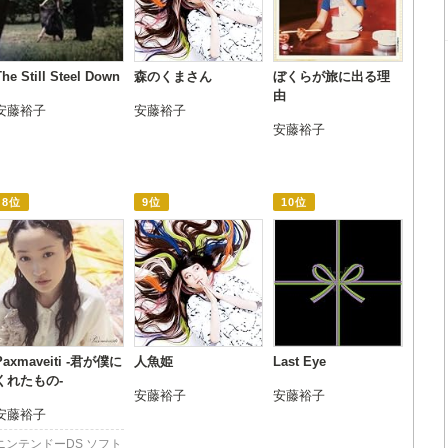
The Still Steel Down
森のくまさん
ぼくらが旅に出る理
由
安藤裕子
安藤裕子
安藤裕子
8位
9位
10位
Paxmaveiti -君が僕に
人魚姫
Last Eye
くれたもの-
安藤裕子
安藤裕子
安藤裕子
ニンテンドーDS ソフト