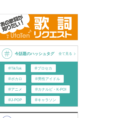
今話題のハッシュタグ
全て見る
TikTok
プロセカ
ボカロ
男性アイドル
アニメ
カナルビ・K-POP和訳
J-POP
キャラソン
あんスタ
歌い手