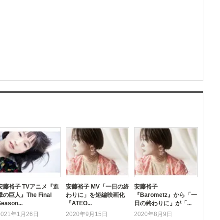
安藤裕子 TVアニメ『進
安藤裕子 MV「一日の終
安藤裕子
撃の巨人』The Final
わりに」を短編映画化
『Barometz』から「一
eason...
『ATEO...
日の終わりに」が「...
2021年1月26日
2020年9月15日
2020年8月9日