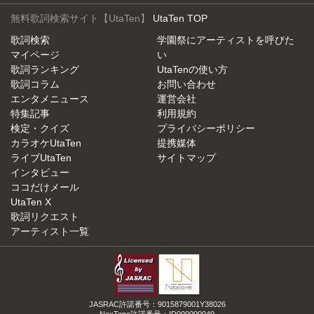
無料歌詞検索サイト【UtaTen】
UtaTen TOP
歌詞検索
学園祭にアーティストを呼びた
マイページ
い
歌詞ランキング
UtaTenの使い方
歌詞コラム
お問い合わせ
エンタメニュース
運営会社
特集記事
利用規約
検定・クイズ
プライバシーポリシー
カラオケUtaTen
提携媒体
ライブUtaTen
サイトマップ
インタビュー
ココだけメール
UtaTen X
歌詞リクエスト
アーティスト一覧
JASRAC許諾番号：9015879001Y38026
NexTone許諾番号：ID000000049