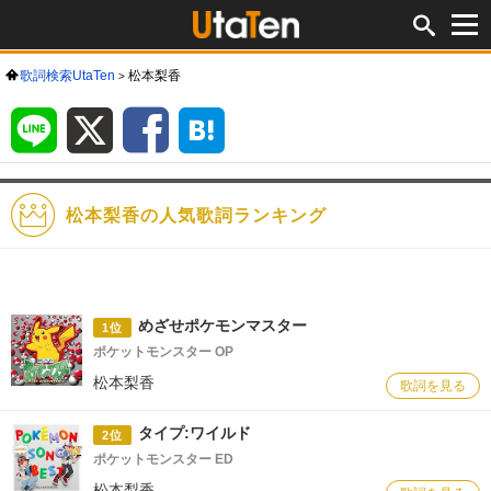
歌詞検索UtaTen
松本梨香
LINE
X
Facebook
は
て
な
ブ
ッ
ク
マ
ー
ク
松本梨香の人気歌詞ランキング
めざせポケモンマスター
1位
ポケットモンスター OP
松本梨香
歌詞を見る
タイプ:ワイルド
2位
ポケットモンスター ED
松本梨香