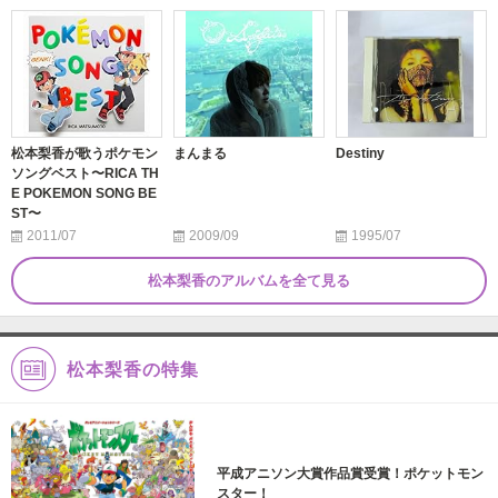
松本梨香が歌うポケモン
まんまる
Destiny
ソングベスト〜RICA TH
E POKEMON SONG BE
ST〜
2011/07
2009/09
1995/07
松本梨香のアルバムを全て見る
松本梨香の特集
平成アニソン大賞作品賞受賞！ポケットモン
スター！