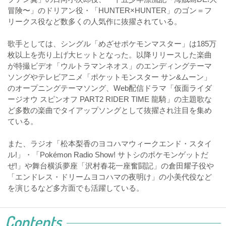
冒険〜」のドリアン役・「HUNTER×HUNTER」のゴン＝フ
リークス役など数多くの人気作に抜擢されている。
歌手としては、シングル「めざせポケモンマスター」は185万
枚以上を売り上げ大ヒットとなった。以降リリースした楽曲
が特撮ビデオ「ウルトラマンネオス」のエンディングテーマ
ソングやテレビアニメ「ポケットモンスター サン&ムーン」
のオープニングテーマソング、Web配信ドラマ「仮面ライダ
ージオウ スピンオフ PART2 RIDER TIME 龍騎」の主題歌な
ど多数の楽曲でタイアップソングとして抜擢され注目を集め
ている。
また、ラジオ「松本梨香のヨコハマウィークエンド・スタイ
ル!」・「Pokémon Radio Show! サトシのポケモンゲットだ
ぜ!」や舞台横浜夢座「沢村春花一座奮闘記」の倉田耀子役や
「エンドレス・ドリームヨコハマの夜明け」の小美代役など
を演じるなど多方面でも活躍している。
Contents