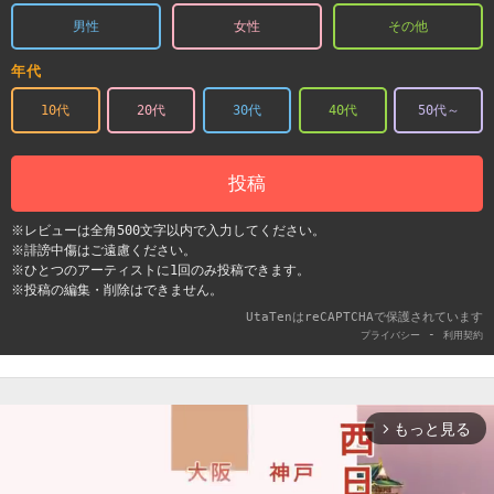
男性
女性
その他
年代
10代
20代
30代
40代
50代～
投稿
※レビューは全角500文字以内で入力してください。
※誹謗中傷はご遠慮ください。
※ひとつのアーティストに1回のみ投稿できます。
※投稿の編集・削除はできません。
UtaTenはreCAPTCHAで保護されています
-
プライバシー
利用契約
もっと見る
arrow_forward_ios