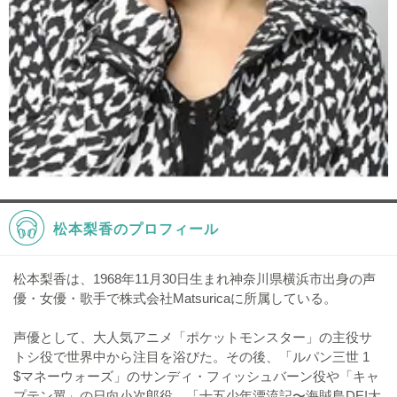
松本梨香のプロフィール
松本梨香は、1968年11月30日生まれ神奈川県横浜市出身の声
優・女優・歌手で株式会社Matsuricaに所属している。
声優として、大人気アニメ「ポケットモンスター」の主役サ
トシ役で世界中から注目を浴びた。その後、「ルパン三世 1
$マネーウォーズ」のサンディ・フィッシュバーン役や「キャ
プテン翼」の日向小次郎役、「十五少年漂流記〜海賊島DE!大