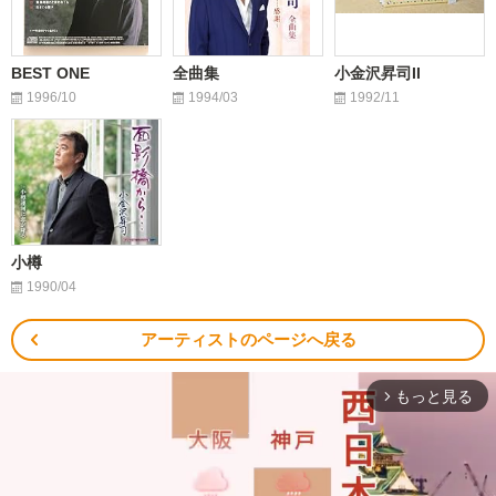
BEST ONE
全曲集
小金沢昇司II
1996/10
1994/03
1992/11
小樽
1990/04
アーティストのページへ戻る
もっと見る
arrow_forward_ios