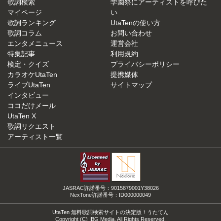
歌詞検索
学園祭にアーティストを呼びた
マイページ
い
歌詞ランキング
UtaTenの使い方
歌詞コラム
お問い合わせ
エンタメニュース
運営会社
特集記事
利用規約
検定・クイズ
プライバシーポリシー
カラオケUtaTen
提携媒体
ライブUtaTen
サイトマップ
インタビュー
ココだけメール
UtaTen X
歌詞リクエスト
アーティスト一覧
JASRAC許諾番号：9015879001Y38026
NexTone許諾番号：ID000000049
UtaTen 無料歌詞検索サイトの決定版！うたてん
Copyright (C) IBG Media. All Rights Reserved.