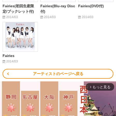
Fairies(初回生産限
Fairies(Blu-ray Disc
Fairies(DVD付)
定/ブックレット付)
付)
2014/03
2014/03
2014/03
Fairies
2014/03
アーティストのページへ戻る
もっと見る
arrow_forward_ios