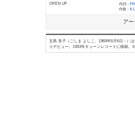
OPEN UP
作詞：
PR
作曲：
IL
アー
五島 良子（ごしま よしこ、1969年6月6日 -
りデビュー。1993年キューンレコードに移籍。1