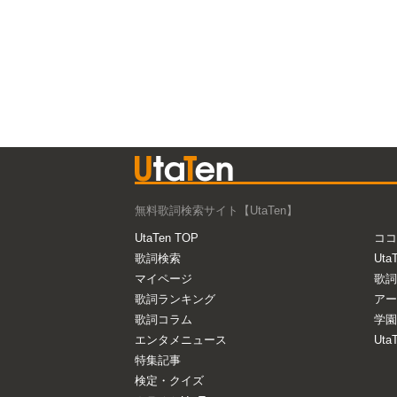
無料歌詞検索サイト【UtaTen】
UtaTen TOP
ココ
歌詞検索
Uta
マイページ
歌詞
歌詞ランキング
アー
歌詞コラム
学園
エンタメニュース
Ut
特集記事
検定・クイズ