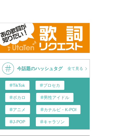
今話題のハッシュタグ
全て見る
TikTok
プロセカ
ボカロ
男性アイドル
アニメ
カナルビ・K-POP和訳
J-POP
キャラソン
あんスタ
歌い手