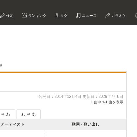
検定
ランキング
タグ
ニュース
カラオケ
覧
公開日：2014年12月4日 更新日：2026年7月8日
1
曲中
1-1
曲を表示
 ⇒ わ
わ ⇒ あ
アーティスト
歌詞・歌い出し