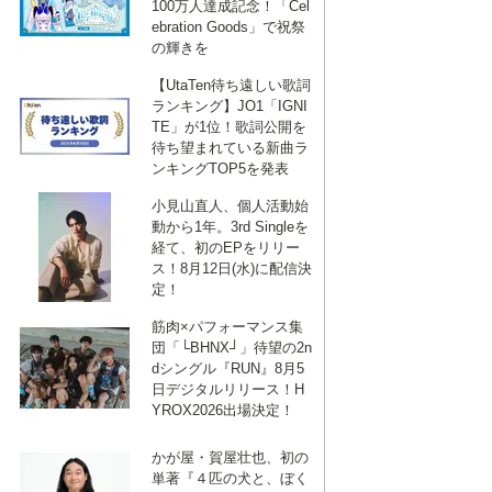
100万人達成記念！「Cel
ebration Goods」で祝祭
の輝きを
【UtaTen待ち遠しい歌詞
ランキング】JO1「IGNI
TE」が1位！歌詞公開を
待ち望まれている新曲ラ
ンキングTOP5を発表
小見山直人、個人活動始
動から1年。3rd Singleを
経て、初のEPをリリー
ス！8月12日(水)に配信決
定！
筋肉×パフォーマンス集
団「└BHNX┘」待望の2n
dシングル『RUN』8月5
日デジタルリリース！H
YROX2026出場決定！
かが屋・賀屋壮也、初の
単著『４匹の犬と、ぼく