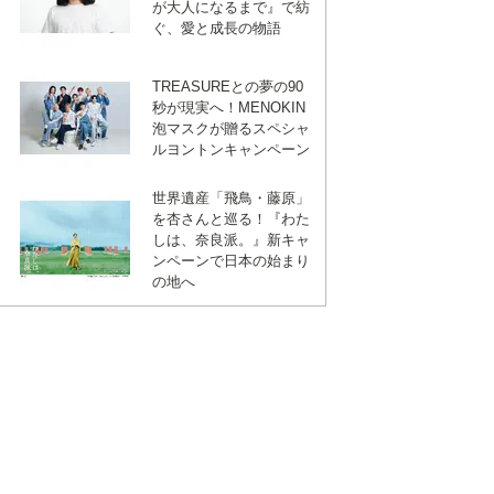
が大人になるまで』で紡
ぐ、愛と成長の物語
TREASUREとの夢の90
秒が現実へ！MENOKIN
泡マスクが贈るスペシャ
ルヨントンキャンペーン
世界遺産「飛鳥・藤原」
を杏さんと巡る！『わた
しは、奈良派。』新キャ
ンペーンで日本の始まり
の地へ