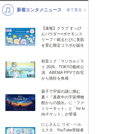
新着エンタメニュース
K-POP
バンド
全て見る
演歌・歌謡
洋楽
【速報】クラブ すっぴ
VTuber
ディズニー
んパウダー×ポケモンス
リープ！眠るたびに美肌
を育む限定コラボが誕生
初音ミク「マジカルミラ
イ 2026」TOKYO最終公
演、ABEMA PPVで自宅
から熱狂を体感
親子で宇宙の謎に挑む
夏！『真夜中の宇宙博物
館からの脱出』に「ファ
ミリーキット」と「for ki
dsチケット」が登場
にじさんじ リゼ・ヘル
エスタ、YouTube登録者