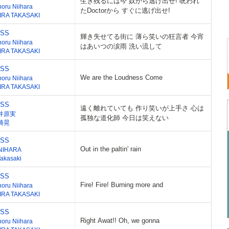
生き残るには今 奴から逃げ出せ! 呪われ
noru Niihara
たDoctorから すぐに逃げ出せ!
IRA TAKASAKI
ESS
輝き失せてる街に 薄ら笑いの狂言者 今宵
noru Niihara
はあいつの涙雨 洗い流して
IRA TAKASAKI
ESS
We are the Loudness Come
noru Niihara
IRA TAKASAKI
ESS
遠く離れていても 作り笑いが上手さ 心は
井原実
孤独な道化師 今日は笑えない
崎晃
ESS
Out in the paltin' rain
NIHARA
Takasaki
ESS
Fire! Fire! Burning more and
noru Niihara
IRA TAKASAKI
ESS
Right Awat!! Oh, we gonna
noru Niihara