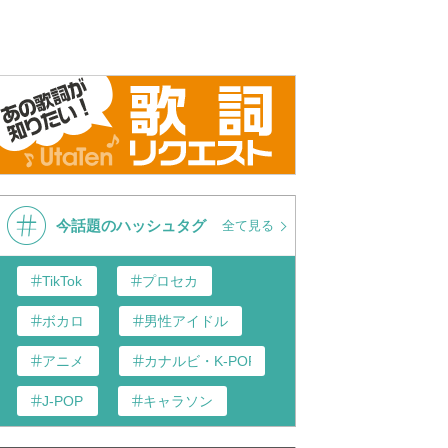
今話題のハッシュタグ
全て見る
TikTok
プロセカ
ボカロ
男性アイドル
アニメ
カナルビ・K-POP和訳
J-POP
キャラソン
あんスタ
歌い手