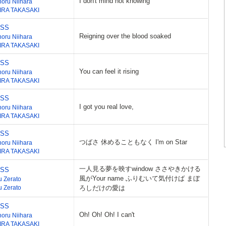
I don't mind not knowing
noru Niihara
IRA TAKASAKI
ESS
Reigning over the blood soaked
noru Niihara
IRA TAKASAKI
ESS
You can feel it rising
noru Niihara
IRA TAKASAKI
ESS
I got you real love,
noru Niihara
IRA TAKASAKI
ESS
つばさ 休めることもなく I'm on Star
noru Niihara
IRA TAKASAKI
一人見る夢を映すwindow ささやきかける
ESS
風がYour name ふりむいて気付けば まぼ
u Zerato
u Zerato
ろしだけの愛は
ESS
Oh! Oh! Oh! I can't
noru Niihara
IRA TAKASAKI