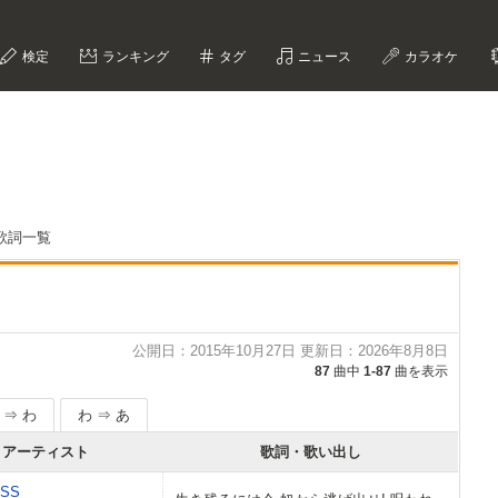
検定
ランキング
タグ
ニュース
カラオケ
の歌詞一覧
公開日：2015年10月27日 更新日：2026年8月8日
87
曲中
1-87
曲を表示
 ⇒ わ
わ ⇒ あ
アーティスト
歌詞・歌い出し
ESS