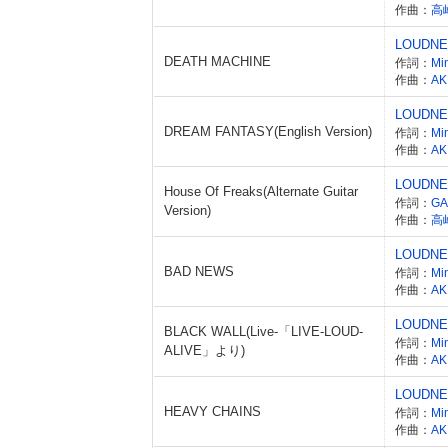
作曲：
高
LOUDN
DEATH MACHINE
作詞：
Mi
作曲：
AK
LOUDN
DREAM FANTASY(English Version)
作詞：
Mi
作曲：
AK
LOUDN
House Of Freaks(Alternate Guitar
作詞：
GA
Version)
作曲：
高
LOUDN
BAD NEWS
作詞：
Mi
作曲：
AK
LOUDN
BLACK WALL(Live-「LIVE-LOUD-
作詞：
Mi
ALIVE」より)
作曲：
AK
LOUDN
HEAVY CHAINS
作詞：
Mi
作曲：
AK