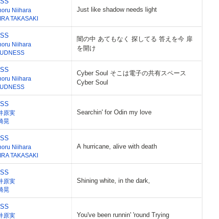
ESS
Just like shadow needs light
noru Niihara
IRA TAKASAKI
ESS
闇の中 あてもなく 探してる 答えを今 扉
noru Niihara
を開け
UDNESS
ESS
Cyber Soul そこは電子の共有スペース
noru Niihara
Cyber Soul
UDNESS
ESS
Searchin' for Odin my love
井原実
崎晃
ESS
A hurricane, alive with death
noru Niihara
IRA TAKASAKI
ESS
Shining white, in the dark,
井原実
崎晃
ESS
You've been runnin' 'round Trying
井原実