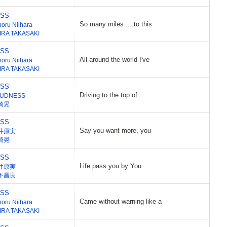
ESS
So many miles ....to this
noru Niihara
IRA TAKASAKI
ESS
All around the world I've
noru Niihara
IRA TAKASAKI
ESS
Driving to the top of
UDNESS
崎晃
ESS
Say you want more, you
井原実
崎晃
ESS
Life pass you by You
井原実
下昌良
ESS
Came without warning like a
noru Niihara
IRA TAKASAKI