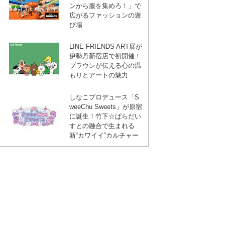
ンから服を集めろ！」で
広がるファッションの遊
び場
LINE FRIENDS ART展が
伊勢丹新宿店で初開催！
ブラウンが伝える心の温
もりとアートの魅力
しなこプロデュース「S
weeChu Sweets」が原宿
に誕生！竹下☆ぱらだい
すとの融合で生まれる
新“カワイイ”カルチャー