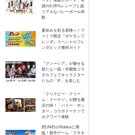
ート』体験レポート：奇
跡の0.05%レシーブと超
リアルなバレーボール体
験
夏休みを彩る冒険へ！フ
ァミマ限定『ポケモンフ
レンダ』スペシャルフレ
ンダピック獲得ガイド
『グノーシア』が魅せる
新たな一面！学園祭コラ
ボカフェでキャラクター
たちの「IF」を楽しむ
「クリスピー・クリー
ム・ドーナツ」が贈る魔
法の味！「ハリー・ポッ
ター」コラボドーナツで
ホグワーツ体験
BEAMSがRobloxに降
臨！新作ゲーム「マネキ