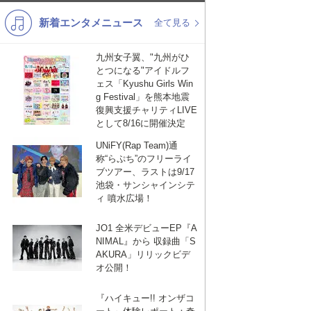
新着エンタメニュース
K-POP
演歌・歌謡
全て見る
バンド
洋楽
九州女子翼、"九州がひ
とつになる"アイドルフ
VTuber
ディズニー
ェス「Kyushu Girls Win
g Festival」を熊本地震
復興支援チャリティLIVE
として8/16に開催決定
UNiFY(Rap Team)通
称“らぷち”のフリーライ
ブツアー、ラストは9/17
池袋・サンシャインシテ
ィ 噴水広場！
JO1 全米デビューEP『A
NIMAL』から 収録曲「S
AKURA」リリックビデ
オ公開！
『ハイキュー!! オンザコ