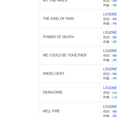
HIT THE RAILS
作詞：
Mi
作曲：
AK
LOUDN
THE KING OF PAIN
作詞：
Mi
作曲：
AK
LOUDN
POWER OF DEATH
作詞：
Mi
作曲：
AK
LOUDN
WE COULD BE TOGETHER
作詞：
Mi
作曲：
AK
LOUDN
ANGEL DUST
作詞：
Mi
作曲：
AK
LOUDN
GERALDINE
作詞：
Lo
作曲：
Lo
LOUDN
HELL FIRE
作詞：
Mi
作曲：
AK