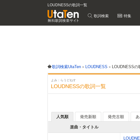
LOUDNESSの歌詞一覧
歌詞検索
特集
歌詞検索UtaTen
LOUDNESS
LOUDNESS
よみ：らうどねす
LOUDNESSの歌詞一覧
人気順
発売新順
発売古順
あ
楽曲・タイトル
LOUDN