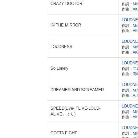
CRAZY DOCTOR
作詞：
Mi
作曲：
AK
LOUDN
IN THE MIRROR
作詞：
Mi
作曲：
AK
LOUDN
LOUDNESS
作詞：
Mi
作曲：
AK
LOUDN
So Lonely
作詞：
二
作曲：
高
LOUDN
DREAMER AND SCREAMER
作詞：
M.
作曲：
A.
LOUDN
SPEED(Live-「LIVE-LOUD-
作詞：
Mi
ALIVE」より)
作曲：
AK
LOUDN
GOTTA FIGHT
作詞：
Mi