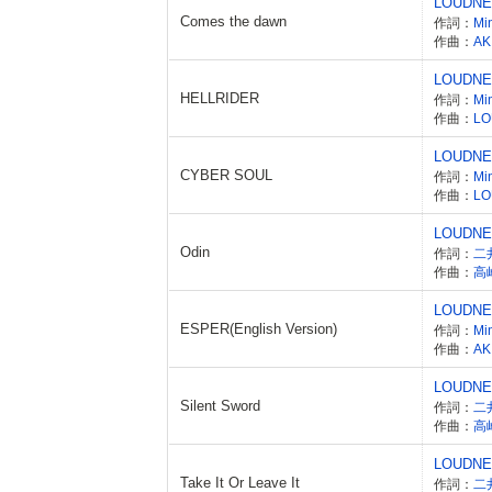
LOUDN
Comes the dawn
作詞：
Mi
作曲：
AK
LOUDN
HELLRIDER
作詞：
Mi
作曲：
LO
LOUDN
CYBER SOUL
作詞：
Mi
作曲：
LO
LOUDN
Odin
作詞：
二
作曲：
高
LOUDN
ESPER(English Version)
作詞：
Mi
作曲：
AK
LOUDN
Silent Sword
作詞：
二
作曲：
高
LOUDN
Take It Or Leave It
作詞：
二