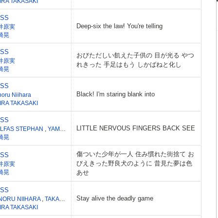
IRA TAKASAKI
ESS
Deep-six the law! You're telling
井原実
崎晃
ESS
おびただしい飢えた子供の 目が光る やつ
井原実
れきった 手足はもう しかばねと化し
崎晃
ESS
Black! I'm staring blank into
noru Niihara
IRA TAKASAKI
ESS
LITTLE NERVOUS FINGERS BACK SEE
LFAS STEPHAN
,
YAMADA MASAKI
崎晃
傷ついた少年が一人 住み慣れた街捨て お
ESS
びえきった野良犬のように 昔見た夢は色
井原実
崎晃
あせ
ESS
Stay alive the deadly game
NORU NIIHARA
,
TAKASHI KANAZAWA
IRA TAKASAKI