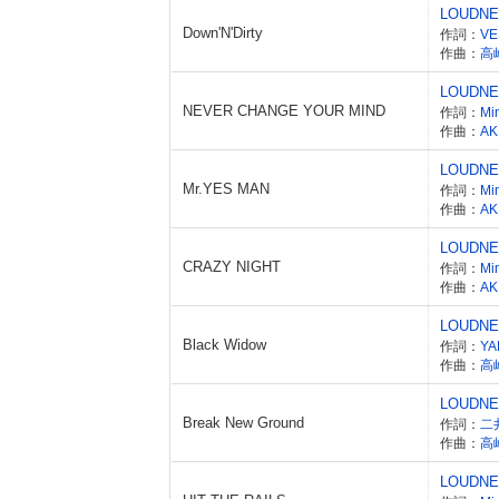
LOUDN
Down'N'Dirty
作詞：
作曲：
高
LOUDN
NEVER CHANGE YOUR MIND
作詞：
Mi
作曲：
AK
LOUDN
Mr.YES MAN
作詞：
Mi
作曲：
AK
LOUDN
CRAZY NIGHT
作詞：
Mi
作曲：
AK
LOUDN
Black Widow
作詞：
YA
作曲：
高
LOUDN
Break New Ground
作詞：
二
作曲：
高
LOUDN