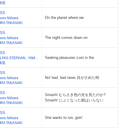
崎晃
ESS
On the planet where we
noru Niihara
IRA TAKASAKI
ESS
The night comes down on
noru Niihara
IRA TAKASAKI
ESS
Seeking pleasures Lost in the
LFAS STEPHAN
,
YAMADA MASAKI
崎晃
ESS
No! bad, bad news 目がさめた時
noru Niihara
IRA TAKASAKI
ESS
Smash! むらさき色の光を見たのか?
noru Niihara
Smash! にぶくなった鎖はいらない
IRA TAKASAKI
ESS
She wants to run, goin'
noru Niihara
IRA TAKASAKI