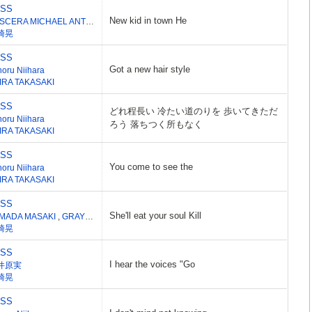
ESS
New kid in town He
VESCERA MICHAEL ANTHONY
崎晃
ESS
Got a new hair style
noru Niihara
IRA TAKASAKI
ESS
どれ程長い 冷たい道のりを 歩いてきただ
noru Niihara
ろう 落ちつく所もなく
IRA TAKASAKI
ESS
You come to see the
noru Niihara
IRA TAKASAKI
ESS
She'll eat your soul Kill
MADA MASAKI
,
GRAY JODY
崎晃
ESS
I hear the voices "Go
井原実
崎晃
ESS