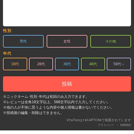
性別
男性
女性
その他
年代
10代
20代
30代
40代
50代～
投稿
※ニックネーム･性別･年代は初回のみ入力できます。
※レビューは全角10文字以上、500文字以内で入力してください。
※他の人が不快に思うような内容や個人情報は書かないでください。
※投稿後の編集・削除はできません。
UtaTenはreCAPTCHAで保護されています
-
プライバシー
利用契約