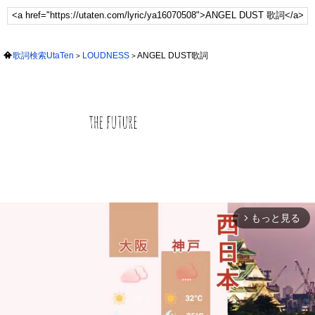
歌詞検索UtaTen
LOUDNESS
ANGEL DUST歌詞
もっと見る
arrow_forward_ios