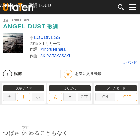
ANGEL DUST 歌詞 LOUDNESS ふりがな付
よみ：ANGEL DUST
ANGEL DUST
歌詞
LOUDNESS
2015.3.1 リリース
作詞
Minoru Niihara
作曲
AKIRA TAKASAKI
#バンド
★
試聴
お気に入り登録
文字サイズ
ふりがな
ダークモード
大
中
小
あ
A
OFF
ON
OFF
やす
休
つばさ
めることもなく