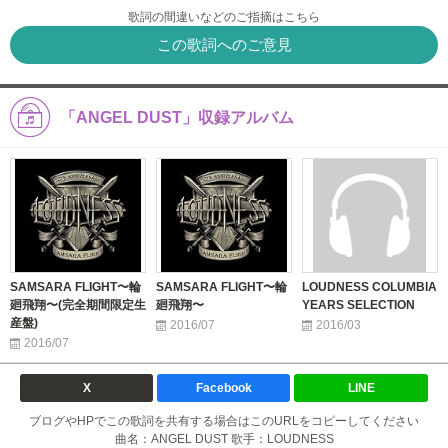
歌詞の間違いなどのご指摘はこちら
この歌詞へのご意見
「ANGEL DUST」収録アルバム
SAMSARA FLIGHT〜輪
SAMSARA FLIGHT〜輪
LOUDNESS COLUMBIA
廻飛翔〜(完全期間限定生
廻飛翔〜
YEARS SELECTION
産盤)
2016/07
2016/03
2016/07
X
Facebook
LINE
ブログやHPでこの歌詞を共有する場合はこのURLをコピーしてください
曲名：ANGEL DUST 歌手：LOUDNESS