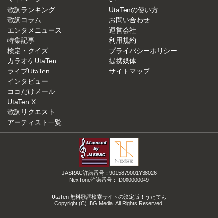
歌詞ランキング
UtaTenの使い方
歌詞コラム
お問い合わせ
エンタメニュース
運営会社
特集記事
利用規約
検定・クイズ
プライバシーポリシー
カラオケUtaTen
提携媒体
ライブUtaTen
サイトマップ
インタビュー
ココだけメール
UtaTen X
歌詞リクエスト
アーティスト一覧
JASRAC許諾番号：9015879001Y38026
NexTone許諾番号：ID000000049
UtaTen 無料歌詞検索サイトの決定版！うたてん
Copyright (C) IBG Media. All Rights Reserved.