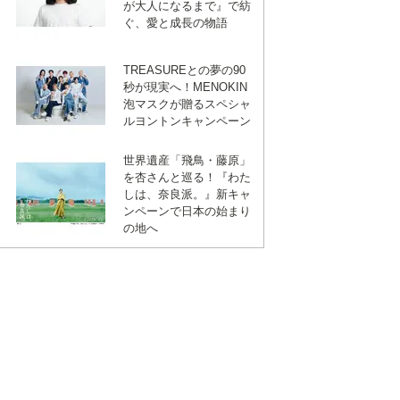
が大人になるまで』で紡
ぐ、愛と成長の物語
TREASUREとの夢の90
秒が現実へ！MENOKIN
泡マスクが贈るスペシャ
ルヨントンキャンペーン
世界遺産「飛鳥・藤原」
を杏さんと巡る！『わた
しは、奈良派。』新キャ
ンペーンで日本の始まり
の地へ