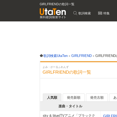
GIRLFRIENDの歌詞一覧
歌詞検索
特集
歌詞検索UtaTen
GIRLFRIEND
GIRLFRIE
よみ：がーるふれんず
GIRLFRIENDの歌詞一覧
人気順
発売新順
発売古順
あ
楽曲・タイトル
sky & blue(TVアニメ「ブラックク
GIRLFR