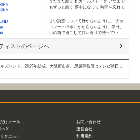
まだまだ続くよ ガールズトーク いつまで
KIKA
もずっと続く 夢中になって 時間を忘れて
KIKA
甘い誘惑について行かないように。 チョ
IEND
コレート中毒にかからないように 毎日、
na
na
目の前で過ごして甘い香りで誘っている
けど そんなおかしな誘惑にのってしまう
ほど暇じゃないんだ
ティストのページへ
ガールズバンド。2015年結成。大阪府出身。所属事務所はテレビ朝日ミ
だけメール
お問い合わせ
Ten X
運営会社
リクエスト
利用規約