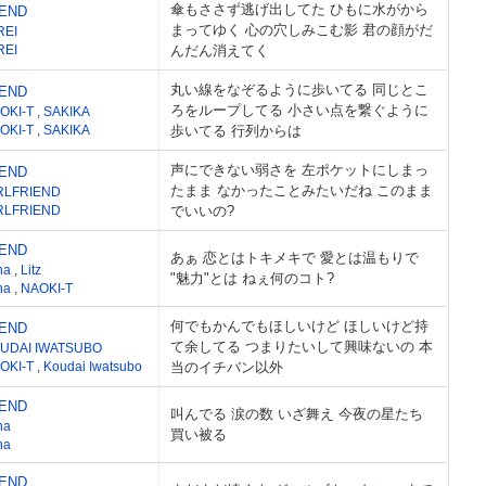
傘もささず逃げ出してた ひもに水がから
IEND
まってゆく 心の穴しみこむ影 君の顔がだ
REI
REI
んだん消えてく
丸い線をなぞるように歩いてる 同じとこ
IEND
ろをループしてる 小さい点を繋ぐように
OKI-T
,
SAKIKA
OKI-T
,
SAKIKA
歩いてる 行列からは
声にできない弱さを 左ポケットにしまっ
IEND
たまま なかったことみたいだね このまま
RLFRIEND
RLFRIEND
でいいの?
IEND
あぁ 恋とはトキメキで 愛とは温もりで
na
,
Litz
"魅力"とは ねぇ何のコト?
na
,
NAOKI-T
何でもかんでもほしいけど ほしいけど持
IEND
て余してる つまりたいして興味ないの 本
UDAI IWATSUBO
OKI-T
,
Koudai Iwatsubo
当のイチバン以外
IEND
叫んでる 涙の数 いざ舞え 今夜の星たち
na
買い被る
na
IEND