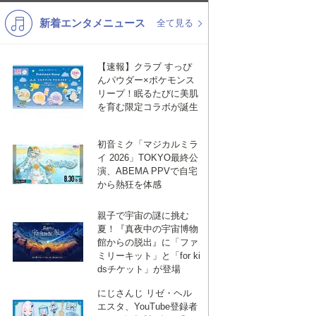
新着エンタメニュース
K-POP
演歌・歌謡
全て見る
バンド
洋楽
【速報】クラブ すっぴ
VTuber
ディズニー
んパウダー×ポケモンス
リープ！眠るたびに美肌
を育む限定コラボが誕生
初音ミク「マジカルミラ
イ 2026」TOKYO最終公
演、ABEMA PPVで自宅
から熱狂を体感
親子で宇宙の謎に挑む
夏！『真夜中の宇宙博物
館からの脱出』に「ファ
ミリーキット」と「for ki
dsチケット」が登場
にじさんじ リゼ・ヘル
エスタ、YouTube登録者