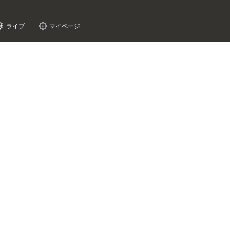
ライブ
マイページ